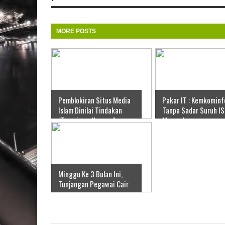
MORE POSTS
Pemblokiran Situs Media
Pakar IT : Kemkominf
Islam Dinilai Tindakan
Tanpa Sadar Suruh I
"Terorisme Negara"
Menyadap
Minggu Ke 3 Bulan Ini,
Tunjangan Pegawai Cair