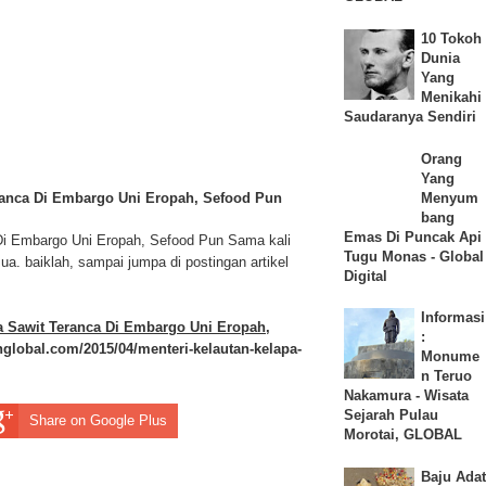
10 Tokoh
Dunia
Yang
Menikahi
Saudaranya Sendiri
Orang
Yang
eranca Di Embargo Uni Eropah, Sefood Pun
Menyum
bang
Emas Di Puncak Api
a Di Embargo Uni Eropah, Sefood Pun Sama kali
Tugu Monas - Global
. baiklah, sampai jumpa di postingan artikel
Digital
Informasi
pa Sawit Teranca Di Embargo Uni Eropah,
:
nglobal.com/2015/04/menteri-kelautan-kelapa-
Monume
n Teruo
Nakamura - Wisata
Sejarah Pulau
Share on Google Plus
Morotai, GLOBAL
Baju Adat