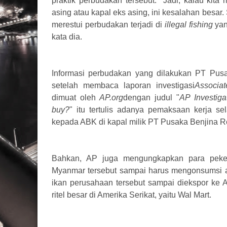
praktik perbudakan tersebut. "Jadi, kalau kita
asing atau kapal eks asing, ini kesalahan besar
merestui perbudakan terjadi di
illegal fishing
yan
kata dia.
Informasi perbudakan yang dilakukan PT Pusa
setelah membaca laporan investigasi
Associa
dimuat oleh
AP.org
dengan judul "
AP Investiga
buy?
" itu tertulis adanya pemaksaan kerja se
kepada ABK di kapal milik PT Pusaka Benjina 
Bahkan, AP juga mengungkapkan para peker
Myanmar tersebut sampai harus mengonsumsi ai
ikan perusahaan tersebut sampai diekspor ke A
ritel besar di Amerika Serikat, yaitu Wal Mart.