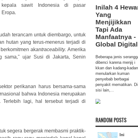
kepala sawit Indonesia di pasar
Inilah 4 Hewa
Eropa.
Yang
Menjijikkan
Tapi Ada
udah terancam untuk diembargo, untuk
Manfaatnya -
n hutan yang terus-menerus terjadi di
Global Digital
 berkomitmen akan
traceability.
Amerika
 sama," ujar Susi di Jakarta, Senin
Beberapa jenis serangg
dibenci karena menjij i
kkan dan kadang-kada
menularkan kuman
penyebab berbagai
penyakit mematikan. Di
i sektor perikanan harus bersama-sama
sisi lain,...
rnasional bahwa Indonesia merupakan
erlebih lagi, hal tersebut terjadi di
RANDOM POSTS
tuk segera bergerak membasmi praktik-
Ini