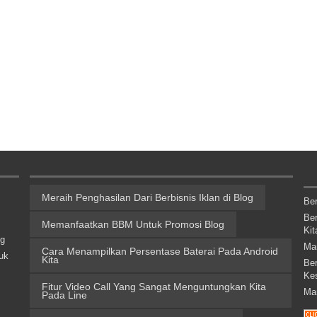
Meraih Penghasilan Dari Berbisnis Iklan di Blog
Be
Be
Memanfaatkan BBM Untuk Promosi Blog
Kit
ng
Ma
Cara Menampilkan Persentase Baterai Pada Android
uk
Kita
Be
Ke
Fitur Video Call Yang Sangat Menguntungkan Kita
Ma
Pada Line