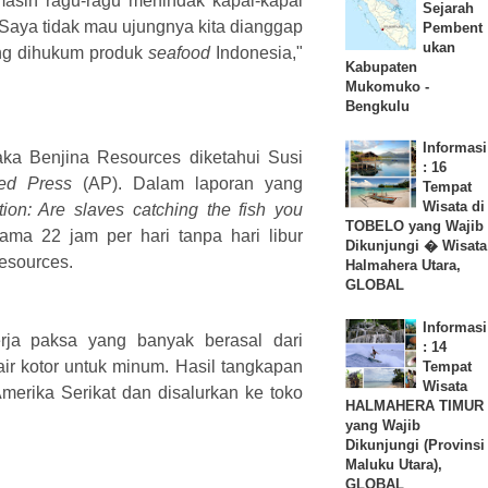
 masih ragu-ragu menindak kapal-kapal
Sejarah
. Saya tidak mau ujungnya kita dianggap
Pembent
ukan
g dihukum produk
seafood
Indonesia,"
Kabupaten
Mukomuko -
Bengkulu
Informasi
ka Benjina Resources diketahui Susi
: 16
ted Press
(AP). Dalam laporan yang
Tempat
Wisata di
tion: Are slaves catching the fish you
TOBELO yang Wajib
lama 22 jam per hari tanpa hari libur
Dikunjungi � Wisata
Resources.
Halmahera Utara,
GLOBAL
Informasi
ja paksa yang banyak berasal dari
: 14
r kotor untuk minum. Hasil tangkapan
Tempat
Wisata
merika Serikat dan disalurkan ke toko
HALMAHERA TIMUR
yang Wajib
Dikunjungi (Provinsi
Maluku Utara),
GLOBAL