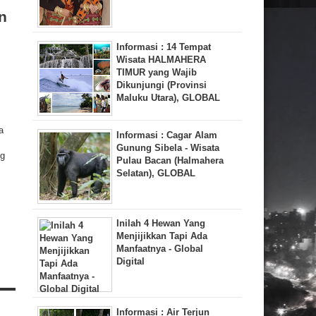
n
Informasi : 14 Tempat
Wisata HALMAHERA
TIMUR yang Wajib
Dikunjungi (Provinsi
Maluku Utara), GLOBAL
a
Informasi : Cagar Alam
Gunung Sibela - Wisata
ng
Pulau Bacan (Halmahera
Selatan), GLOBAL
Inilah 4 Hewan Yang
Menjijikkan Tapi Ada
Manfaatnya - Global
Digital
Informasi : Air Terjun