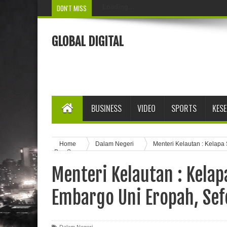
DON'T MISS
Loading...
GLOBAL DIGITAL
BUSINESS
VIDEO
SPORTS
KES
Home
Dalam Negeri
Menteri Kelautan : Kelapa
Pun Sama
Menteri Kelautan : Kelap
Embargo Uni Eropah, Se
Dalam Negeri