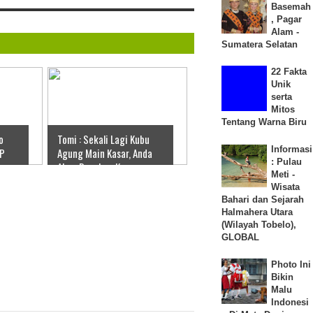
Basemah
, Pagar
Alam -
Sumatera Selatan
22 Fakta
Unik
serta
Mitos
Tentang Warna Biru
o
Tomi : Sekali Lagi Kubu
Informasi
SP
Agung Main Kasar, Anda
: Pulau
Akan Rasakan Kasar
Meti -
Sesungguhanya
Wisata
Bahari dan Sejarah
Halmahera Utara
(Wilayah Tobelo),
GLOBAL
Photo Ini
Bikin
Malu
Indonesi