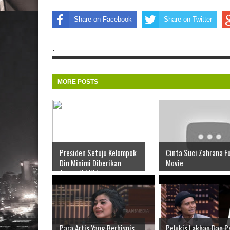
Share on Facebook
Share on Twitter
.
MORE POSTS
Presiden Setuju Kelompok
Cinta Suci Zahrana Fu
Din Minimi Diberikan
Movie
Amnesti | Video
Para Artis Yang Berbisnis
Pelukis Lakban Dan P