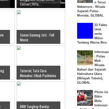
n Teruo
Cacian | Hita...
Nakamura - Wisata
Sejarah Pulau
Morotai, GLOBAL
22 Fakta
Unik
serta
vie
Sunan Gunung Jati - Full
Mitos
Movie
Tentang Warna Biru
Informasi
: Pulau
Meti -
Wisata
Bahari dan Sejarah
ing
Tutorial, Tata Cara
Halmahera Utara
Memakai Jilbab Pashmina
(Wilayah Tobelo),
Yang bagus
GLOBAL
Photo Ini
Bikin
Malu
Indonesi
r
BNN Tangkap Bandar