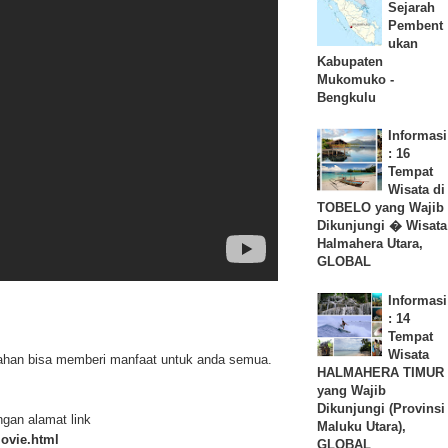
Sejarah
Pembent
ukan
Kabupaten
Mukomuko -
Bengkulu
Informasi
: 16
Tempat
Wisata di
TOBELO yang Wajib
Dikunjungi � Wisata
Halmahera Utara,
GLOBAL
Informasi
: 14
Tempat
Wisata
udahan bisa memberi manfaat untuk anda semua.
HALMAHERA TIMUR
yang Wajib
Dikunjungi (Provinsi
gan alamat link
Maluku Utara),
movie.html
GLOBAL