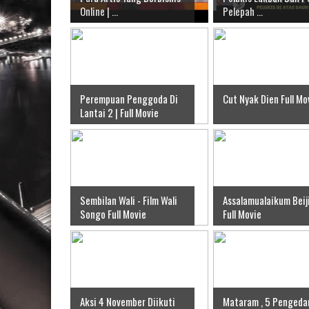
Online | ...
Pelepah ...
Perempuan Penggoda Di
Cut Nyak Dien Full Mo
Lantai 2 | Full Movie
Sembilan Wali - Film Wali
Assalamualaikum Beij
Songo Full Movie
Full Movie
Aksi 4 November Diikuti
Mataram , 5 Pengeda