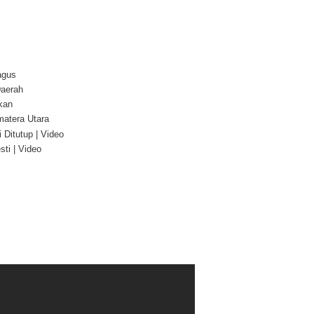
agus
Daerah
kan
atera Utara
Ditutup | Video
ti | Video