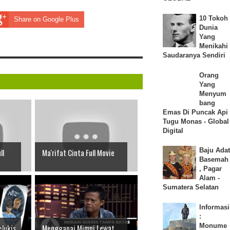
10 Tokoh
Share on Google Plus
Dunia
Yang
Menikahi
Saudaranya Sendiri
Orang
Yang
Menyum
bang
Emas Di Puncak Api
Tugu Monas - Global
Digital
Baju Adat
ll
Ma'rifat Cinta Full Movie
Basemah
, Pagar
Alam -
Sumatera Selatan
Informasi
:
Monume
elukis
Menggapai Mimpi Lewat