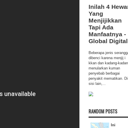
Inilah 4 Hewa
Yang
Menjijikkan
Tapi Ada
Manfaatnya -
Global Digital
Beberapa jenis serangg
dibenci karena menjij i
kkan dan kadang-kada
menularkan kuman
penyebab berbagai
penyakit mematikan. Di
sisi lain,...
RANDOM POSTS
Ini