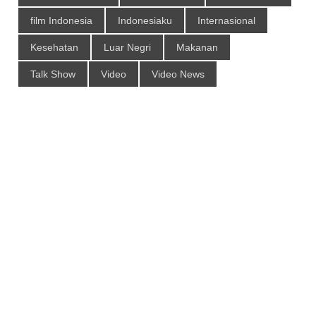
film Indonesia
Indonesiaku
Internasional
Kesehatan
Luar Negri
Makanan
Talk Show
Video
Video News