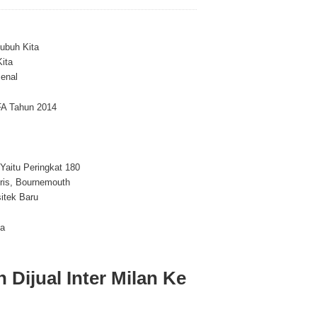
ubuh Kita
ita
senal
FA Tahun 2014
Yaitu Peringkat 180
gris, Bournemouth
itek Baru
a
 Dijual Inter Milan Ke