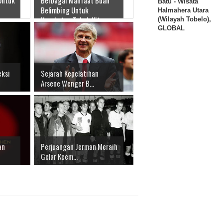
Batu - Wisata
Belimbing Untuk
Halmahera Utara
Kesehatan Tubuh Kita
(Wilayah Tobelo),
GLOBAL
eksi
Sejarah Kepelatihan
Arsene Wenger B...
an
Perjuangan Jerman Meraih
Gelar Keem...