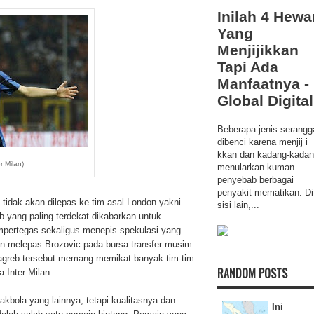
Inilah 4 Hewa
Yang
Menjijikkan
Tapi Ada
Manfaatnya -
Global Digital
Beberapa jenis serangg
dibenci karena menjij i
kkan dan kadang-kada
r Milan)
menularkan kuman
penyebab berbagai
penyakit mematikan. Di
 tidak akan dilepas ke tim asal London yakni
sisi lain,...
b yang paling terdekat dikabarkan untuk
mpertegas sekaligus menepis spekulasi yang
 melepas Brozovic pada bursa transfer musim
Zagreb tersebut memang memikat banyak tim-tim
RANDOM POSTS
 Inter Milan.
kbola yang lainnya, tetapi kualitasnya dan
Ini