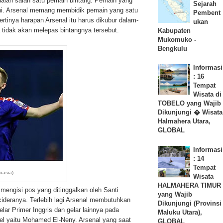
alah salah satu pemain bintang. Pemain yang
Sejarah
ini. Arsenal memang membidik pemain yang satu
Pembent
ertinya harapan Arsenal itu harus dikubur dalam-
ukan
tidak akan melepas bintangnya tersebut.
Kabupaten
Mukomuko -
Bengkulu
Informasi
: 16
Tempat
Wisata di
TOBELO yang Wajib
Dikunjungi � Wisata
Halmahera Utara,
GLOBAL
Informasi
: 14
Tempat
oasia)
Wisata
HALMAHERA TIMUR
mengisi pos yang ditinggalkan oleh Santi
yang Wajib
cideranya. Terlebih lagi Arsenal membutuhkan
Dikunjungi (Provinsi
lar Primer Inggris dan gelar lainnya pada
Maluku Utara),
sel yaitu Mohamed El-Neny. Arsenal yang saat
GLOBAL