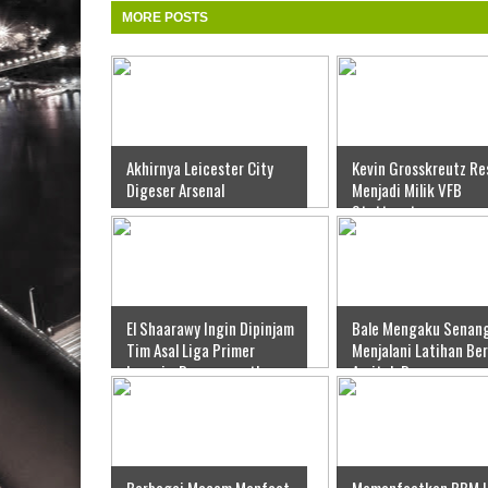
MORE POSTS
Akhirnya Leicester City
Kevin Grosskreutz Re
Digeser Arsenal
Menjadi Milik VFB
Stuttgart
El Shaarawy Ingin Dipinjam
Bale Mengaku Senan
Tim Asal Liga Primer
Menjalani Latihan Be
Inggris, Bournemouth
Arsitek Baru
Berbagai Macam Manfaat
Memanfaatkan BBM 