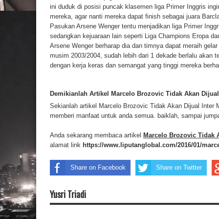
ini duduk di posisi puncak klasemen liga Primer Inggris i
mereka, agar nanti mereka dapat finish sebagai juara Bar
Pasukan Arsene Wenger tentu menjadikan liga Primer Inggr
sedangkan kejuaraan lain seperti Liga Champions Eropa da
Arsene Wenger berharap dia dan timnya dapat meraih gelar 
musim 2003/2004, sudah lebih dari 1 dekade berlalu akan te
dengan kerja keras dan semangat yang tinggi mereka berh
Demikianlah Artikel Marcelo Brozovic Tidak Akan Dijual
Sekianlah artikel Marcelo Brozovic Tidak Akan Dijual Inter
memberi manfaat untuk anda semua. baiklah, sampai jumpa d
Anda sekarang membaca artikel
Marcelo Brozovic Tidak A
alamat link
https://www.liputanglobal.com/2016/01/marce
Share on Facebook
Share on Twitter
Yusri Triadi