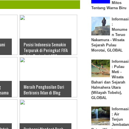
Mitos
Tentang Warna Biru
Informasi
:
Monume
n Teruo
Nakamura - Wisata
smi
Posisi Indonesia Semakin
Sejarah Pulau
Terpuruk di Peringkat FIFA
Morotai, GLOBAL
Yaitu Peringkat 180
Informasi
: Pulau
Meti -
Wisata
Bahari dan Sejarah
g
Meraih Penghasilan Dari
Halmahera Utara
rsama
Berbisnis Iklan di Blog
(Wilayah Tobelo),
GLOBAL
Informasi
: Air
Terjun
Jembatan
Untuk
Berbagai Manfaat Buah