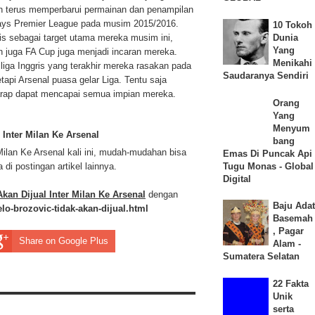
ngin terus memperbarui permainan dan penampilan
clays Premier League pada musim 2015/2016.
10 Tokoh
Dunia
is sebagai target utama mereka musim ini,
Yang
n juga FA Cup juga menjadi incaran mereka.
Menikahi
liga Inggris yang terakhir mereka rasakan pada
Saudaranya Sendiri
tapi Arsenal puasa gelar Liga. Tentu saja
arap dapat mencapai semua impian mereka.
Orang
Yang
Menyum
 Inter Milan Ke Arsenal
bang
 Milan Ke Arsenal kali ini, mudah-mudahan bisa
Emas Di Puncak Api
Tugu Monas - Global
i postingan artikel lainnya.
Digital
kan Dijual Inter Milan Ke Arsenal
dengan
Baju Adat
lo-brozovic-tidak-akan-dijual.html
Basemah
, Pagar
Share on Google Plus
Alam -
Sumatera Selatan
22 Fakta
Unik
serta