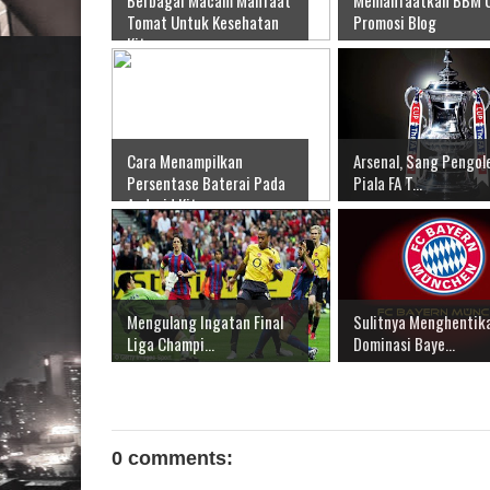
Tomat Untuk Kesehatan
Promosi Blog
Kita
Cara Menampilkan
Arsenal, Sang Pengol
Persentase Baterai Pada
Piala FA T...
Android Kita
Mengulang Ingatan Final
Sulitnya Menghentik
Liga Champi...
Dominasi Baye...
0 comments: