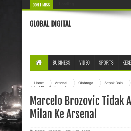
DON'T MISS
Loading...
GLOBAL DIGITAL
BUSINESS
VIDEO
SPORTS
KES
Home
Arsenal
Olahraga
Sepak Bola
Inter Milan Ke Arsenal
Marcelo Brozovic Tidak A
Milan Ke Arsenal
Arsenal
,
Olahraga
,
Sepak Bola
,
Slider