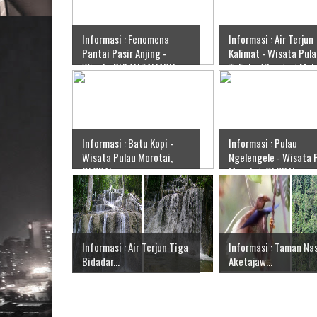
Informasi : Fenomena
Informasi : Air Terjun
Pantai Pasir Anjing -
Kalimat - Wisata Pul
Wisata PULAU TALIABU
Taliabu (Provinsi Mal
(Provinsi Maluku Utara),
Utara), GLOBAL
GLOBAL
Informasi : Batu Kopi -
Informasi : Pulau
Wisata Pulau Morotai,
Ngelengele - Wisata 
GLOBAL
Morotai, GLOBAL
Informasi : Air Terjun Tiga
Informasi : Taman Na
Bidadar...
Aketajaw...