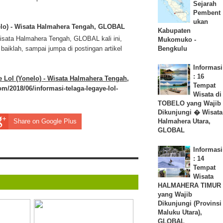
Sejarah
Pembent
ukan
nelo) - Wisata Halmahera Tengah, GLOBAL
Kabupaten
 Wisata Halmahera Tengah, GLOBAL kali ini,
Mukomuko -
Bengkulu
iklah, sampai jumpa di postingan artikel
Informasi
: 16
e Lol (Yonelo) - Wisata Halmahera Tengah,
Tempat
m/2018/06/informasi-telaga-legaye-lol-
Wisata di
TOBELO yang Wajib
Dikunjungi � Wisata
Halmahera Utara,
Share on Google Plus
GLOBAL
Informasi
: 14
Tempat
Wisata
HALMAHERA TIMUR
yang Wajib
Dikunjungi (Provinsi
Maluku Utara),
GLOBAL