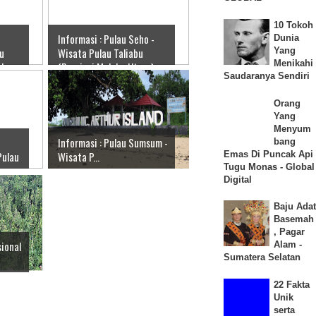
10 Tokoh
Informasi : Pulau Seho -
Dunia
Yang
au
Wisata Pulau Taliabu
Menikahi
uku
(Provinsi Maluku Utara),
Saudaranya Sendiri
GLOBAL
Orang
Yang
Menyum
Informasi : Pulau Sumsum -
bang
Emas Di Puncak Api
Pulau
Wisata P...
Tugu Monas - Global
Digital
Baju Adat
Basemah
, Pagar
sional
Alam -
Sumatera Selatan
22 Fakta
Unik
serta