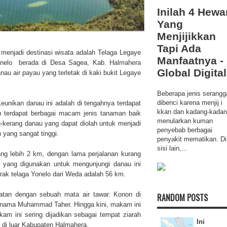
Inilah 4 Hewa
Yang
Menjijikkan
Tapi Ada
 menjadi destinasi wisata adalah Telaga Legaye
Manfaatnya -
Yonelo berada di Desa Sagea, Kab.
Halmahera
Global Digital
nau air payau yang terletak di kaki bukit Legaye
Beberapa jenis serangg
dibenci karena menjij i
eunikan danau ini adalah di tengahnya terdapat
kkan dan kadang-kada
au terdapat berbagai macam jenis tanaman baik
menularkan kuman
g-kerang danau yang dapat diolah untuk menjadi
penyebab berbagai
 yang sangat tinggi.
penyakit mematikan. Di
sisi lain,...
ng lebih 2 km, dengan lama perjalanan kurang
i yang digunakan untuk mengunjungi danau ini
 Jarak telaga Yonelo dari Weda adalah 56 km.
atan dengan sebuah mata air tawar. Konon di
RANDOM POSTS
ernama Muhammad Taher. Hingga kini, makam ini
am ini sering dijadikan sebagai tempat ziarah
Ini
 di luar Kabupaten Halmahera.