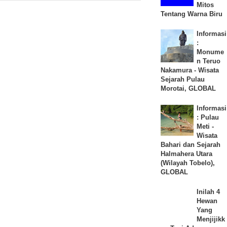
Mitos
Tentang Warna Biru
Informasi
:
Monume
n Teruo
Nakamura - Wisata
Sejarah Pulau
Morotai, GLOBAL
Informasi
: Pulau
Meti -
Wisata
Bahari dan Sejarah
Halmahera Utara
(Wilayah Tobelo),
GLOBAL
Inilah 4
Hewan
Yang
Menjijikk