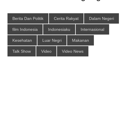
Berita Dan Politik
Cerita Rakyat
Dalam Negeri
film Indonesia
Indonesiaku
Internasional
Kesehatan
Luar Negri
Makanan
Talk Show
Video
Video News