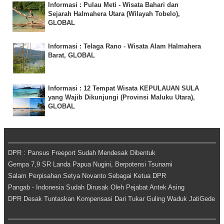
Informasi : Pulau Meti - Wisata Bahari dan
Sejarah Halmahera Utara (Wilayah Tobelo),
GLOBAL
Informasi : Telaga Rano - Wisata Alam Halmahera
Barat, GLOBAL
Informasi : 12 Tempat Wisata KEPULAUAN SULA
yang Wajib Dikunjungi (Provinsi Maluku Utara),
GLOBAL
DPR : Pansus Freeport Sudah Mendesak Dibentuk
Gempa 7,9 SR Landa Papua Nugini, Berpotensi Tsunami
Salam Perpisahan Setya Novanto Sebagai Ketua DPR
Pangab - Indonesia Sudah Dirusak Oleh Pejabat Antek Asing
DPR Desak Tuntaskan Kompensasi Dari Tukar Guling Waduk JatiGede