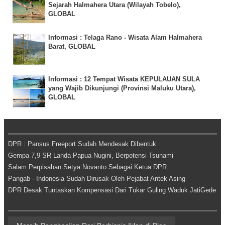
Sejarah Halmahera Utara (Wilayah Tobelo),
GLOBAL
Informasi : Telaga Rano - Wisata Alam Halmahera
Barat, GLOBAL
Informasi : 12 Tempat Wisata KEPULAUAN SULA
yang Wajib Dikunjungi (Provinsi Maluku Utara),
GLOBAL
DPR : Pansus Freeport Sudah Mendesak Dibentuk
Gempa 7,9 SR Landa Papua Nugini, Berpotensi Tsunami
Salam Perpisahan Setya Novanto Sebagai Ketua DPR
Pangab - Indonesia Sudah Dirusak Oleh Pejabat Antek Asing
DPR Desak Tuntaskan Kompensasi Dari Tukar Guling Waduk JatiGede