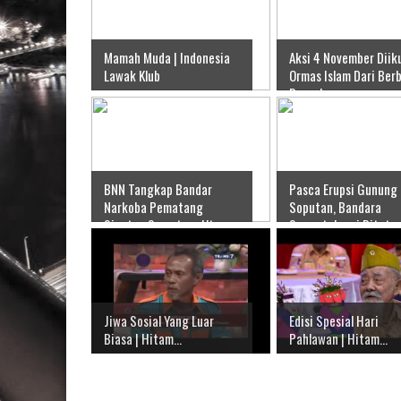
Mamah Muda | Indonesia
Aksi 4 November Diik
Lawak Klub
Ormas Islam Dari Ber
Daerah
BNN Tangkap Bandar
Pasca Erupsi Gunung
Narkoba Pematang
Soputan, Bandara
Siantar, Sumatera Utara
Samratulangi Ditutup
Video
Jiwa Sosial Yang Luar
Edisi Spesial Hari
Biasa | Hitam...
Pahlawan | Hitam...