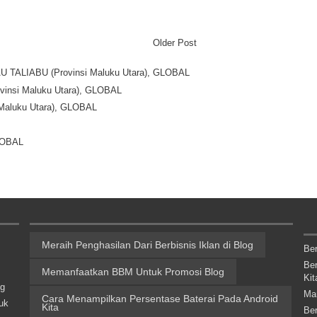
Older Post
LAU TALIABU (Provinsi Maluku Utara), GLOBAL
Provinsi Maluku Utara), GLOBAL
i Maluku Utara), GLOBAL
GLOBAL
Meraih Penghasilan Dari Berbisnis Iklan di Blog
Be
Be
Memanfaatkan BBM Untuk Promosi Blog
Kit
ng
Ma
Cara Menampilkan Persentase Baterai Pada Android
uk
Kita
Be