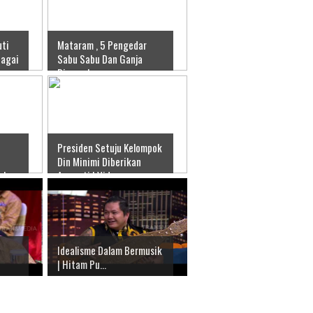
uti
Mataram , 5 Pengedar
bagai
Sabu Sabu Dan Ganja
Diamankan
Presiden Setuju Kelompok
Din Minimi Diberikan
 |
Amnesti | Video
Idealisme Dalam Bermusik
| Hitam Pu...