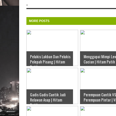
.
MORE POSTS
Pelukis Lakban Dan Pelukis
Menggapai Mimpi Le
Pelepah Pisang | Hitam
Cacian | Hitam Putih
Putih
Gadis Gadis Cantik Jadi
Perempuan Cantik V
Relawan Asap | Hitam
Perempuan Pintar | V
Putih