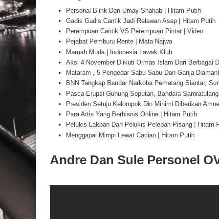
Personal Blink Dan Umay Shahab | Hitam Putih
Gadis Gadis Cantik Jadi Relawan Asap | Hitam Putih
Perempuan Cantik VS Perempuan Pintar | Video
Pejabat Pemburu Rente | Mata Najwa
Mamah Muda | Indonesia Lawak Klub
Aksi 4 November Diikuti Ormas Islam Dari Berbagai 
Mataram , 5 Pengedar Sabu Sabu Dan Ganja Diaman
BNN Tangkap Bandar Narkoba Pematang Siantar, Sum
Pasca Erupsi Gunung Soputan, Bandara Samratulangi 
Presiden Setuju Kelompok Din Minimi Diberikan Amnes
Para Artis Yang Berbisnis Online | Hitam Putih
Pelukis Lakban Dan Pelukis Pelepah Pisang | Hitam P
Menggapai Mimpi Lewat Cacian | Hitam Putih
Andre Dan Sule Personel OV