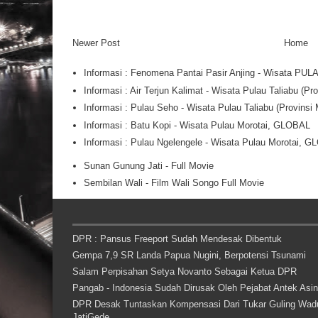
Newer Post
Home
Informasi : Fenomena Pantai Pasir Anjing - Wisata PU
Informasi : Air Terjun Kalimat - Wisata Pulau Taliabu (
Informasi : Pulau Seho - Wisata Pulau Taliabu (Provins
Informasi : Batu Kopi - Wisata Pulau Morotai, GLOBAL
Informasi : Pulau Ngelengele - Wisata Pulau Morotai, 
Sunan Gunung Jati - Full Movie
Sembilan Wali - Film Wali Songo Full Movie
DPR : Pansus Freeport Sudah Mendesak Dibentuk
Gempa 7,9 SR Landa Papua Nugini, Berpotensi Tsunami
Salam Perpisahan Setya Novanto Sebagai Ketua DPR
Pangab - Indonesia Sudah Dirusak Oleh Pejabat Antek Asi
DPR Desak Tuntaskan Kompensasi Dari Tukar Guling Wad
JatiGede