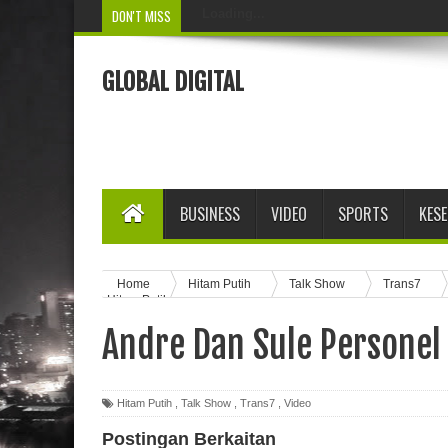
DON'T MISS
Loading...
GLOBAL DIGITAL
BUSINESS
VIDEO
SPORTS
KES
Home
Hitam Putih
Talk Show
Trans7
Hitam Putih
Andre Dan Sule Personel
Hitam Putih
,
Talk Show
,
Trans7
,
Video
Postingan Berkaitan