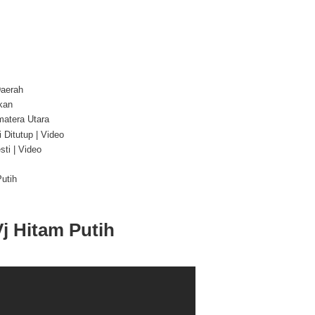
Daerah
kan
atera Utara
Ditutup | Video
ti | Video
utih
j Hitam Putih