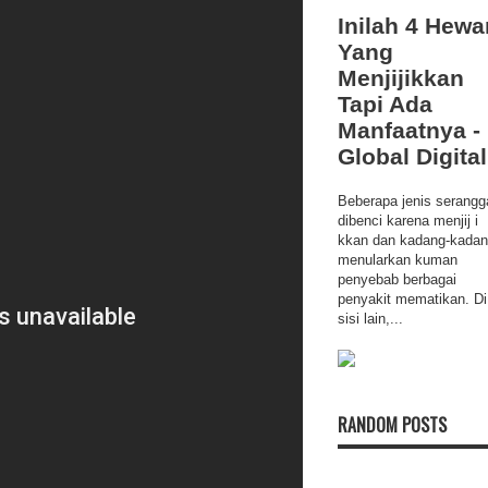
Inilah 4 Hewa
Yang
Menjijikkan
Tapi Ada
Manfaatnya -
Global Digital
Beberapa jenis serangg
dibenci karena menjij i
kkan dan kadang-kada
menularkan kuman
penyebab berbagai
penyakit mematikan. Di
sisi lain,...
RANDOM POSTS