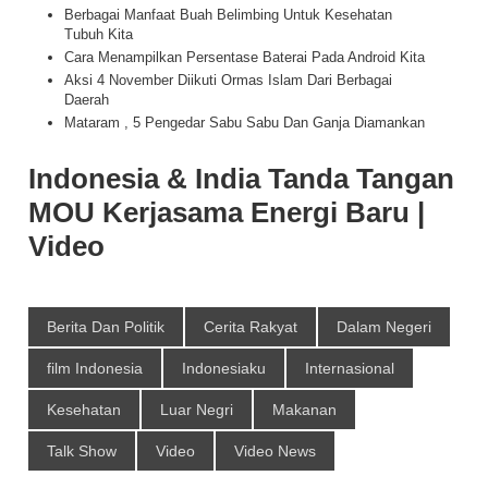
Berbagai Manfaat Buah Belimbing Untuk Kesehatan
Tubuh Kita
Cara Menampilkan Persentase Baterai Pada Android Kita
Aksi 4 November Diikuti Ormas Islam Dari Berbagai
Daerah
Mataram , 5 Pengedar Sabu Sabu Dan Ganja Diamankan
Indonesia & India Tanda Tangan
MOU Kerjasama Energi Baru |
Video
Berita Dan Politik
Cerita Rakyat
Dalam Negeri
film Indonesia
Indonesiaku
Internasional
Kesehatan
Luar Negri
Makanan
Talk Show
Video
Video News