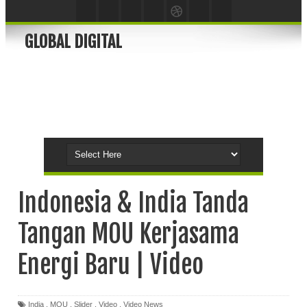
GLOBAL DIGITAL
Indonesia & India Tanda
Tangan MOU Kerjasama
Energi Baru | Video
India
,
MOU
,
Slider
,
Video
,
Video News