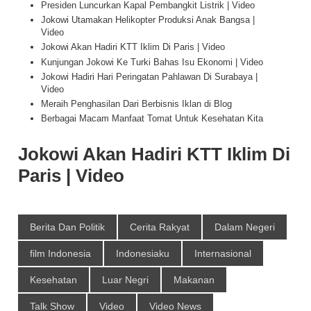
Presiden Luncurkan Kapal Pembangkit Listrik | Video
Jokowi Utamakan Helikopter Produksi Anak Bangsa |
Video
Jokowi Akan Hadiri KTT Iklim Di Paris | Video
Kunjungan Jokowi Ke Turki Bahas Isu Ekonomi | Video
Jokowi Hadiri Hari Peringatan Pahlawan Di Surabaya |
Video
Meraih Penghasilan Dari Berbisnis Iklan di Blog
Berbagai Macam Manfaat Tomat Untuk Kesehatan Kita
Jokowi Akan Hadiri KTT Iklim Di
Paris | Video
Berita Dan Politik
Cerita Rakyat
Dalam Negeri
film Indonesia
Indonesiaku
Internasional
Kesehatan
Luar Negri
Makanan
Talk Show
Video
Video News