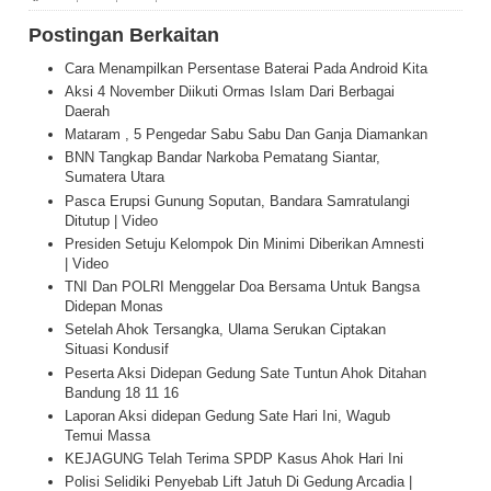
Postingan Berkaitan
Cara Menampilkan Persentase Baterai Pada Android Kita
Aksi 4 November Diikuti Ormas Islam Dari Berbagai
Daerah
Mataram , 5 Pengedar Sabu Sabu Dan Ganja Diamankan
BNN Tangkap Bandar Narkoba Pematang Siantar,
Sumatera Utara
Pasca Erupsi Gunung Soputan, Bandara Samratulangi
Ditutup | Video
Presiden Setuju Kelompok Din Minimi Diberikan Amnesti
| Video
TNI Dan POLRI Menggelar Doa Bersama Untuk Bangsa
Didepan Monas
Setelah Ahok Tersangka, Ulama Serukan Ciptakan
Situasi Kondusif
Peserta Aksi Didepan Gedung Sate Tuntun Ahok Ditahan
Bandung 18 11 16
Laporan Aksi didepan Gedung Sate Hari Ini, Wagub
Temui Massa
KEJAGUNG Telah Terima SPDP Kasus Ahok Hari Ini
Polisi Selidiki Penyebab Lift Jatuh Di Gedung Arcadia |