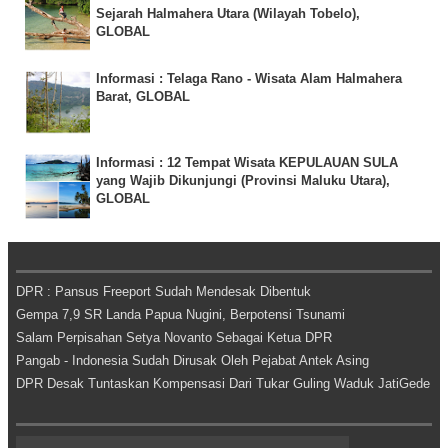
Sejarah Halmahera Utara (Wilayah Tobelo),
GLOBAL
Informasi : Telaga Rano - Wisata Alam Halmahera
Barat, GLOBAL
Informasi : 12 Tempat Wisata KEPULAUAN SULA
yang Wajib Dikunjungi (Provinsi Maluku Utara),
GLOBAL
DPR : Pansus Freeport Sudah Mendesak Dibentuk
Gempa 7,9 SR Landa Papua Nugini, Berpotensi Tsunami
Salam Perpisahan Setya Novanto Sebagai Ketua DPR
Pangab - Indonesia Sudah Dirusak Oleh Pejabat Antek Asing
DPR Desak Tuntaskan Kompensasi Dari Tukar Guling Waduk JatiGede