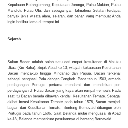
Kepulauan Botanglomang, Kepulauan Joronga, Pulau Makian, Pulau
Mandioli, Pulau Obi, dan sebagainya. Halmahera Selatan terdapat
banyak jenis wisata alam, sejarah, dan bahari yang membuat Anda
ingin berlibur lama di tempat ini.
Sejarah
Sultan Bacan adalah salah satu dari empat kesultanan di Maluku
Utara (Kie Raha). Sejak Abad ke-13, wilayah kekuasaan Kesultanan
Bacan mencakup hingga Mindanao dan Papua. Bacan terkenal
sebagai penghasil Pala dengan Cengkeh. Pada tahun 1503, armada
perdagangan Portugis pertama mendarat dan mendirikan pos
perdagangan di Pulau Bacan yang kaya akan rempah-rempah. Pada
saat itu Bacan berada dibawah kendali Kesultanan Ternate. Sebagai
akibat invasi Kesultanan Ternate pada tahun 1578, Bacan menjadi
bagian dari Kesultanan Ternate. Benteng Bernevald dibangun oleh
Portugis pada tahun 1606. Saat Belanda mulai menguasai di Abad
ke-18, Belanda memperkuat pasukannya di benteng Bernevald.