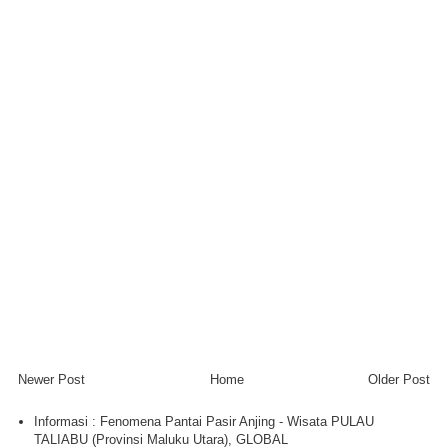
Newer Post
Home
Older Post
Informasi : Fenomena Pantai Pasir Anjing - Wisata PULAU
TALIABU (Provinsi Maluku Utara), GLOBAL