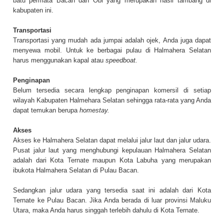
batu permata Bacan dan Obi yang merupakan hasil tambang di
kabupaten ini.
Transportasi
Transportasi yang mudah ada jumpai adalah ojek, Anda juga dapat
menyewa mobil. Untuk ke berbagai pulau di Halmahera Selatan
harus menggunakan kapal atau
speedboat.
Penginapan
Belum tersedia secara lengkap penginapan komersil di setiap
wilayah Kabupaten Halmehara Selatan sehingga rata-rata yang Anda
dapat temukan berupa
homestay.
Akses
Akses ke Halmahera Selatan dapat melalui jalur laut dan jalur udara.
Pusat jalur laut yang menghubungi kepulauan Halmahera Selatan
adalah dari Kota
Ternate
maupun Kota Labuha yang merupakan
ibukota Halmahera Selatan di Pulau Bacan.
Sedangkan jalur udara yang tersedia saat ini adalah dari Kota
Ternate ke Pulau Bacan. Jika Anda berada di luar provinsi
Maluku
Utara
, maka Anda harus singgah terlebih dahulu di Kota Ternate.