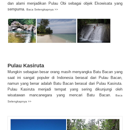
dan alami menjadikan Pulau Obi sebagai objek Ekowisata yang
sempurna.
Baca Selengkapnya >>
Pulau Kasiruta
Mungkin sebagian besar orang masih menyangka Batu Bacan yang
saat ini sangat populer di Indonesia berasal dari Pulau Bacan,
namun yang benar adalah Batu Bacan berasal dari Pulau Kasiruta.
Pulau Kasiruta menjadi tempat yang sering dikunjungi oleh
wisatawan mancanegara yang mencari Batu Bacan.
Baca
Selengkapnya >>