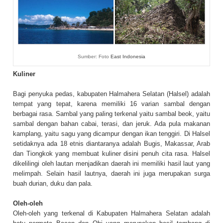
Sumber: Foto
East Indonesia
Kuliner
Bagi penyuka pedas, kabupaten Halmahera Selatan (Halsel) adalah
tempat yang tepat, karena memiliki 16 varian sambal dengan
berbagai rasa. Sambal yang paling terkenal yaitu sambal beok, yaitu
sambal dengan bahan cabai, terasi, dan jeruk. Ada pula makanan
kamplang, yaitu sagu yang dicampur dengan ikan tenggiri. Di Halsel
setidaknya ada 18 etnis diantaranya adalah Bugis, Makassar, Arab
dan Tiongkok yang membuat kuliner disini penuh cita rasa. Halsel
dikelilingi oleh lautan menjadikan daerah ini memiliki hasil laut yang
melimpah. Selain hasil lautnya, daerah ini juga merupakan surga
buah durian, duku dan pala.
Oleh-oleh
Oleh-oleh yang terkenal di Kabupaten Halmahera Selatan adalah