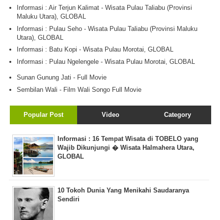
Informasi : Air Terjun Kalimat - Wisata Pulau Taliabu (Provinsi
Maluku Utara), GLOBAL
Informasi : Pulau Seho - Wisata Pulau Taliabu (Provinsi Maluku
Utara), GLOBAL
Informasi : Batu Kopi - Wisata Pulau Morotai, GLOBAL
Informasi : Pulau Ngelengele - Wisata Pulau Morotai, GLOBAL
Sunan Gunung Jati - Full Movie
Sembilan Wali - Film Wali Songo Full Movie
Popular Post
Video
Category
Informasi : 16 Tempat Wisata di TOBELO yang
Wajib Dikunjungi � Wisata Halmahera Utara,
GLOBAL
10 Tokoh Dunia Yang Menikahi Saudaranya
Sendiri