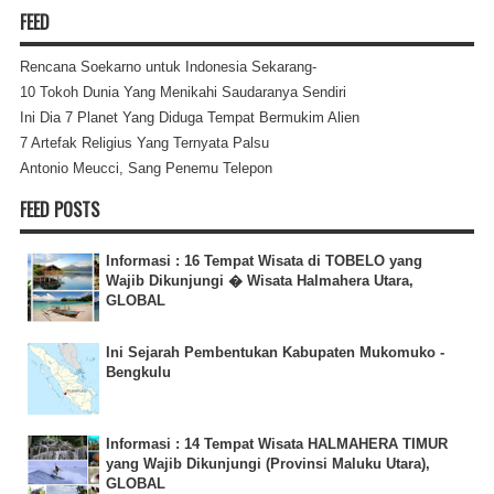
FEED
Rencana Soekarno untuk Indonesia Sekarang-
10 Tokoh Dunia Yang Menikahi Saudaranya Sendiri
Ini Dia 7 Planet Yang Diduga Tempat Bermukim Alien
7 Artefak Religius Yang Ternyata Palsu
Antonio Meucci, Sang Penemu Telepon
FEED POSTS
Informasi : 16 Tempat Wisata di TOBELO yang
Wajib Dikunjungi � Wisata Halmahera Utara,
GLOBAL
Ini Sejarah Pembentukan Kabupaten Mukomuko -
Bengkulu
Informasi : 14 Tempat Wisata HALMAHERA TIMUR
yang Wajib Dikunjungi (Provinsi Maluku Utara),
GLOBAL