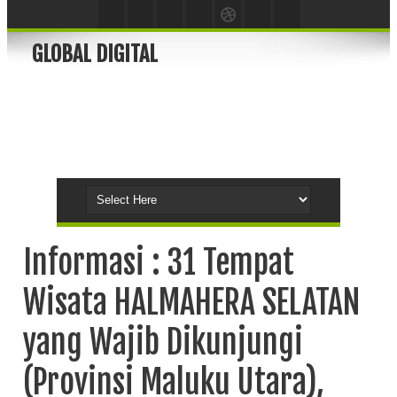
GLOBAL DIGITAL
Informasi : 31 Tempat
Wisata HALMAHERA SELATAN
yang Wajib Dikunjungi
(Provinsi Maluku Utara),