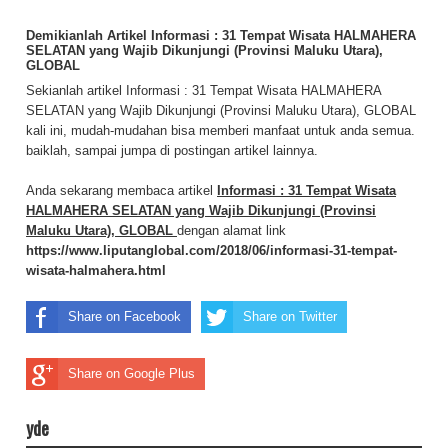
Demikianlah Artikel Informasi : 31 Tempat Wisata HALMAHERA
SELATAN yang Wajib Dikunjungi (Provinsi Maluku Utara),
GLOBAL
Sekianlah artikel Informasi : 31 Tempat Wisata HALMAHERA
SELATAN yang Wajib Dikunjungi (Provinsi Maluku Utara), GLOBAL
kali ini, mudah-mudahan bisa memberi manfaat untuk anda semua.
baiklah, sampai jumpa di postingan artikel lainnya.
Anda sekarang membaca artikel
Informasi : 31 Tempat Wisata
HALMAHERA SELATAN yang Wajib Dikunjungi (Provinsi
Maluku Utara), GLOBAL
dengan alamat link
https://www.liputanglobal.com/2018/06/informasi-31-tempat-
wisata-halmahera.html
Share on Facebook
Share on Twitter
Share on Google Plus
yde