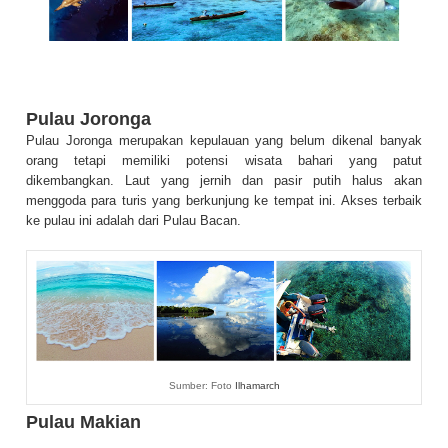
Pulau Joronga
Pulau Joronga merupakan kepulauan yang belum dikenal banyak
orang tetapi memiliki potensi wisata bahari yang patut
dikembangkan. Laut yang jernih dan pasir putih halus akan
menggoda para turis yang berkunjung ke tempat ini. Akses terbaik
ke pulau ini adalah dari Pulau Bacan.
Sumber: Foto
Ilhamarch
Pulau Makian