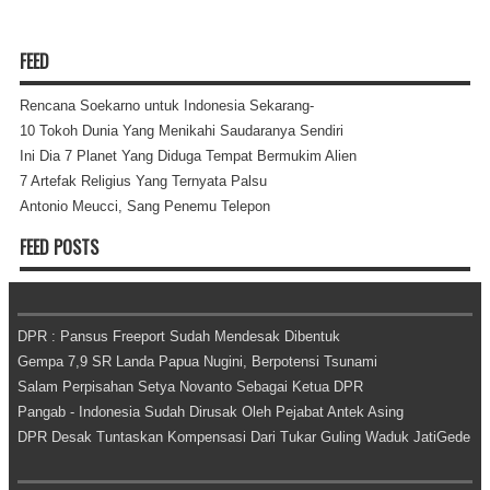
FEED
Rencana Soekarno untuk Indonesia Sekarang-
10 Tokoh Dunia Yang Menikahi Saudaranya Sendiri
Ini Dia 7 Planet Yang Diduga Tempat Bermukim Alien
7 Artefak Religius Yang Ternyata Palsu
Antonio Meucci, Sang Penemu Telepon
FEED POSTS
DPR : Pansus Freeport Sudah Mendesak Dibentuk
Gempa 7,9 SR Landa Papua Nugini, Berpotensi Tsunami
Salam Perpisahan Setya Novanto Sebagai Ketua DPR
Pangab - Indonesia Sudah Dirusak Oleh Pejabat Antek Asing
DPR Desak Tuntaskan Kompensasi Dari Tukar Guling Waduk JatiGede