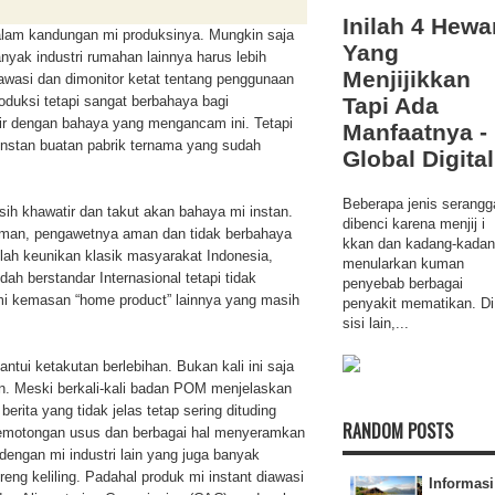
Inilah 4 Hewa
lam kandungan mi produksinya. Mungkin saja
Yang
nyak industri rumahan lainnya harus lebih
Menjijikkan
awasi dan dimonitor ketat tentang penggunaan
uksi tetapi sangat berbahaya bagi
Tapi Ada
ir dengan bahaya yang mengancam ini. Tetapi
Manfaatnya -
instan buatan pabrik ternama yang sudah
Global Digital
Beberapa jenis serangg
sih khawatir dan takut akan bahaya mi instan.
dibenci karena menjij i
aman, pengawetnya aman dan tidak berbahaya
kkan dan kadang-kada
ilah keunikan klasik masyarakat Indonesia,
menularkan kuman
h berstandar Internasional tetapi tidak
penyebab berbagai
 mi kemasan “home product” lainnya yang masih
penyakit mematikan. Di
sisi lain,...
antui ketakutan berlebihan. Bukan kali ini saja
n. Meski berkali-kali badan POM menjelaskan
erita yang tidak jelas tetap sering dituding
RANDOM POSTS
pemotongan usus dan berbagai hal menyeramkan
engan mi industri lain yang juga banyak
eng keliling. Padahal produk mi instant diawasi
Informasi