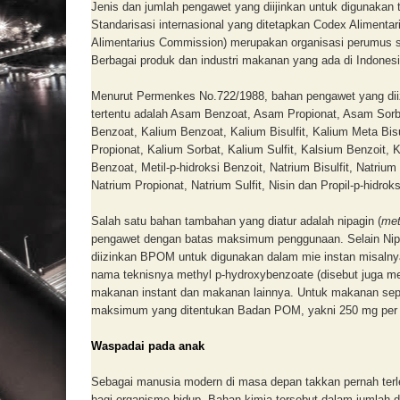
Jenis dan jumlah pengawet yang diijinkan untuk digunakan
Standarisasi internasional yang ditetapkan Codex Alimen
Alimentarius Commission) merupakan organisasi perumus st
Berbagai produk dan industri makanan yang ada di Indones
Menurut Permenkes No.722/1988, bahan pengawet yang di
tertentu adalah Asam Benzoat, Asam Propionat, Asam Sorbat
Benzoat, Kalium Benzoat, Kalium Bisulfit, Kalium Meta Bisulf
Propionat, Kalium Sorbat, Kalium Sulfit, Kalsium Benzoit, 
Benzoat, Metil-p-hidroksi Benzoit, Natrium Bisulfit, Natrium M
Natrium Propionat, Natrium Sulfit, Nisin dan Propil-p-hidroks
Salah satu bahan tambahan yang diatur adalah nipagin (
met
pengawet dengan batas maksimum penggunaan. Selain Nipag
diizinkan BPOM untuk digunakan dalam mie instan misaln
nama teknisnya methyl p-hydroxybenzoate (disebut juga me
makanan instant dan makanan lainnya. Untuk makanan seper
maksimum yang ditentukan Badan POM, yakni 250 mg per 
Waspadai pada anak
Sebagai manusia modern di masa depan takkan pernah terl
bagi organisme hidup. Bahan kimia tersebut dalam jumlah dan