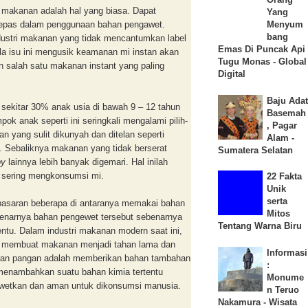
makanan adalah hal yang biasa. Dapat
Yang
rlepas dalam penggunaan bahan pengawet.
Menyum
bang
ustri makanan yang tidak mencantumkan label
Emas Di Puncak Api
la isu ini mengusik keamanan mi instan akan
Tugu Monas - Global
salah satu makanan instant yang paling
Digital
Baju Adat
 sekitar 30% anak usia di bawah 9 – 12 tahun
Basemah
 anak seperti ini seringkali mengalami pilih-
, Pagar
 yang sulit dikunyah dan ditelan seperti
Alam -
i. Sebaliknya makanan yang tidak berserat
Sumatera Selatan
py
lainnya lebih banyak digemari. Hal inilah
 sering mengkonsumsi mi.
22 Fakta
Unik
serta
saran beberapa di antaranya memakai bahan
Mitos
enarnya bahan pengewet tersebut sebenarnya
Tentang Warna Biru
ntu. Dalam industri makanan modern saat ini,
k membuat makanan menjadi tahan lama dan
Informasi
wetan pangan adalah memberikan bahan tambahan
:
 menambahkan suatu bahan kimia tertentu
Monume
gawetkan dan aman untuk dikonsumsi manusia.
n Teruo
Nakamura - Wisata