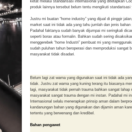
ketat melalui standarisasi internasional yang ditetapkan 
produk lainnya tersebut belum tentu mengikuti standarisasi 
Justru mi buatan “home industry” yang dijual di pinggir jalan
market saat ini tidak ada yang tahu jumlah dan jenis baha
Padahal faktanya sudah banyak dijumpai mi seringkali di
seperti borax atau formalin. Bahkan sudah sering disaksik
menggerebek “home Industri” pembuat mi yang menggunaka
sudah puluhan tahun beroperasi dan memproduksi sangat 
masyarakat tidak disadari.
Belum lagi zat warna yang digunakan saat ini tidak ada ya
tidak. Justru zat warna yang kuning terang itu biasanya m
lagi, masyarakat tidak pernah trauma bahkan sangat lahap m
masyarakat sangat trauma dengan mi instan. Padahal mi in
Internasional selalu menerapkan prinsip aman dalam berpro
kandanungan bahan yang digunakan dan dijamin aman karen
tertentu yang berwenang dan kredibel.
Bahan pengawet