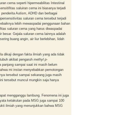
an cerna seperti hipermeabilitas Intestinal
itifitas saluiran cerna ini biasanya terjadi
n, penderita Autism, ADHD dan berbagai
rsensitivitas saluran cerna tersebut terjadi
i sebaiknya lebih mewaspadai penggunaan bahan
fitas saluran cerna yang harus diwaspadai
 besar. Gejala saluran cerna lainnya adalah
ring buang angin, air liur berlebihan, lidah
a dikaji dengan fakta ilmiah yang ada tidak
 tubuh akibat pengaruh
methyl p-
a panjang sampai saat ini masih belum
n bahwa mi instan menyebabkan pemotongan
nya tersebut sampai sekarang juga masih
ini tersebut muncul mungkin saja hanya
dapat mengganggu lambung. Fenomena ini juga
nyata ketakutan pada MSG juga sampai 100
bukti ilmiah yang menunjukkan bahwa MSG