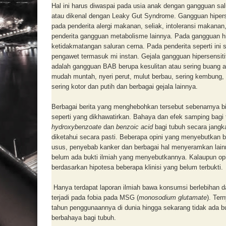
Hal ini harus diwaspai pada usia anak dengan gangguan salur
atau dikenal dengan Leaky Gut Syndrome. Gangguan hipersens
pada penderita alergi makanan, seliak, intoleransi makana
penderita gangguan metabolisme lainnya. Pada gangguan hipe
ketidakmatangan saluran cerna. Pada penderita seperti in
pengawet termasuk mi instan. Gejala gangguan hipersensiti
adalah gangguan BAB berupa kesulitan atau sering buang air
mudah muntah, nyeri perut, mulut berbau, sering kembung, se
sering kotor dan putih dan berbagai gejala lainnya.
Berbagai berita yang menghebohkan tersebut sebenarnya bil
seperti yang dikhawatirkan. Bahaya dan efek samping bagi
hydroxybenzoate
dan
benzoic acid
bagi tubuh secara jangk
diketahui secara pasti. Beberapa opini yang menyebutka
usus, penyebab kanker dan berbagai hal menyeramkan lain
belum ada bukti ilmiah yang menyebutkannya. Kalaupun op
berdasarkan hipotesa beberapa klinisi yang belum terbukti.
Hanya terdapat laporan ilmiah bawa konsumsi berlebihan 
terjadi pada fobia pada MSG (
monosodium glutamate
). Ter
tahun penggunaannya di dunia hingga sekarang tidak ada 
berbahaya bagi tubuh.