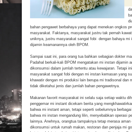
da
ba
di
bahan pengawet berbahaya yang dapat menekan ongkos prod
masyarakat. Faktanya, masyarakat justru tak pernah kawat
uniknya, justru masyarakat sangat fobi dengan bahaya mi 
dijamin keamanannya oleh BPOM.
Sampai saat ini, para orang tua bahkan sebagian dokter ma
Padahal berkali-kali BPOM mengatakan mi instan dijamin 
dikonsumsi dalam jumlah tertentu atau kewajaran. Tetapi in
masyarakat sangat fobi dengan mi instan kemasan yang suda
khawatir dengan mi produksi lain berupa mi tradisonal dan
tidak diketahui jenis dan jumlah bahan pengawetnya.
Makanan favorit masyarakat ini selalu saja setiap waktu dih
penggemar mi instant dicekam berita yang mengkhawatirka
bahwa mi instant aman, tetapi seperti sebelumnya berbagai b
bahwa mi instan mengandung lilin, menyebabkan operasi 
lainnya. Anehnya, orangtua tampaknya tetap merasa aman d
dikonsumsi untuk rumah makan, restoran dan penjaja mi gor