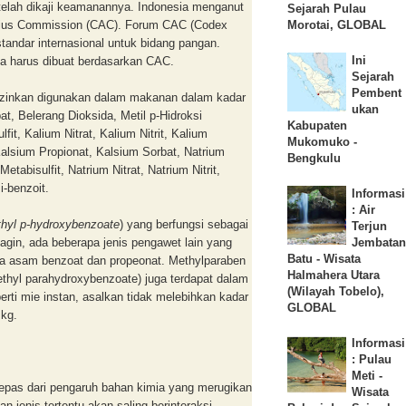
 telah dikaji keamanannya. Indonesia menganut
Sejarah Pulau
tarius Commission (CAC). Forum CAC (Codex
Morotai, GLOBAL
andar internasional untuk bidang pangan.
Ini
ia harus dibuat berdasarkan CAC.
Sejarah
Pembent
izinkan digunakan dalam makanan dalam kadar
ukan
, Belerang Dioksida, Metil p-Hidroksi
Kabupaten
it, Kalium Nitrat, Kalium Nitrit, Kalium
Mukomuko -
Kalsium Propionat, Kalsium Sorbat, Natrium
Bengkulu
etabisulfit, Natrium Nitrat, Natrium Nitrit,
i-benzoit.
Informasi
: Air
hyl p-hydroxybenzoate
) yang berfungsi sebagai
Terjun
in, ada beberapa jenis pengawet lain yang
Jembatan
Batu - Wisata
ya asam benzoat dan propeonat. Methylparaben
Halmahera Utara
thyl parahydroxybenzoate) juga terdapat dalam
(Wilayah Tobelo),
ti mie instan, asalkan tidak melebihkan kadar
GLOBAL
kg.
Informasi
: Pulau
Meti -
epas dari pengaruh bahan kimia yang merugikan
Wisata
 jenis tertentu akan saling berinteraksi