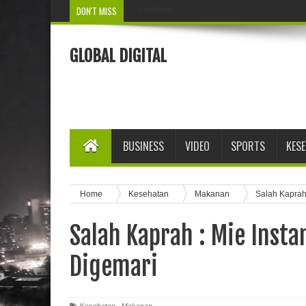
DON'T MISS
Loading...
GLOBAL DIGITAL
BUSINESS
VIDEO
SPORTS
KES
Home
Kesehatan
Makanan
Salah Kaprah 
Salah Kaprah : Mie Insta
Digemari
Kesehatan
,
Makanan