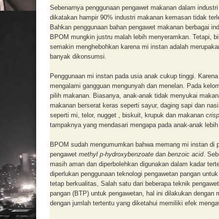
Sebenarnya penggunaan pengawet makanan dalam industri 
dikatakan hampir 90% industri makanan kemasan tidak te
Bahkan penggunaan bahan pengawet makanan berbagai ind
BPOM mungkin justru malah lebih menyeramkan. Tetapi, bi
semakin menghebohkan karena mi instan adalah merupakan 
banyak dikonsumsi.
Penggunaan mi instan pada usia anak cukup tinggi. Karena
mengalami gangguan mengunyah dan menelan. Pada kelompok
pilih makanan. Biasanya, anak-anak tidak menyukai makanan
makanan berserat keras seperti sayur, daging sapi dan nas
seperti mi, telor, nugget , biskuit, krupuk dan makanan
cris
tampaknya yang mendasari mengapa pada anak-anak lebih
BPOM sudah mengumumkan bahwa memang mi instan di pa
pengawet
methyl p-hydroxybenzoate
dan
benzoic acid
. Seb
masih aman dan diperbolehkan digunakan dalam kadar terte
diperlukan penggunaan teknologi pengawetan pangan untu
tetap berkualitas, Salah satu dari beberapa teknik penga
pangan (BTP) untuk pengawetan, hal ini dilakukan dengan
dengan jumlah tertentu yang diketahui memiliki efek men