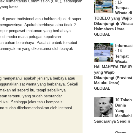
Codex Alimentarius Commission (CAC), sedangkan
: 16
yang ketat.
Tempat
Wisata di
TOBELO yang Wajib
, di pasar tradisional atau bahkan dijual di super
Dikunjungi � Wisata
n pengawetnya. Apakah berbhaya atau tidak ?
Halmahera Utara,
campur pengawet makanan yang berbahaya
GLOBAL
an di media masa petugas kepolisian
n bahan berbahaya. Padahal pabrik tersebut
Informasi
bannmyak mi yang dikonsumsi oleh banyak
: 14
Tempat
Wisata
HALMAHERA TIMUR
yang Wajib
Dikunjungi (Provinsi
ng mengetahui apakah jenisnya berbaya atau
Maluku Utara),
enggunaklan zat warna yang berbahaya. Sekali
GLOBAL
akan mi seperti itu, tetapi sebaliknya
stan tertentu yang sudah berstandar
10 Tokoh
duksi. Sehingga jelas tahu komposisi
Dunia
a sudah diirekomendasikan oleh instansi
Yang
Menikahi
Saudaranya Sendiri
Orang