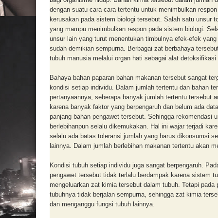
dengan suatu cara-cara tertentu untuk menimbulkan respon
kerusakan pada sistem biologi tersebut. Salah satu unsur to
yang mampu menimbulkan respon pada sistem biologi. Sel
unsur lain yang turut menentukan timbulnya efek-efek yang 
sudah demikian sempurna. Berbagai zat berbahaya tersebut 
tubuh manusia melalui organ hati sebagai alat detoksifikas
Bahaya bahan paparan bahan makanan tersebut sangat terga
kondisi setiap individu. Dalam jumlah tertentu dan bahan ter
pertanyaannya, seberapa banyak jumlah tertentu tersebut am
karena banyak faktor yang berpengaruh dan belum ada dat
panjang bahan pengawet tersebut. Sehingga rekomendasi u
berlebihanpun selalu dikemukakan. Hal ini wajar terjadi k
selalu ada batas toleransi jumlah yang harus dikonsumsi sep
lainnya. Dalam jumlah berlebihan makanan tertentu akan 
Kondisi tubuh setiap individu juga sangat berpengaruh. 
pengawet tersebut tidak terlalu berdampak karena sistem t
mengeluarkan zat kimia tersebut dalam tubuh. Tetapi pada 
tubuhnya tidak berjalan sempurna, sehingga zat kimia terse
dan menganggu fungsi tubuh lainnya.