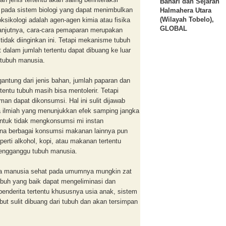
Bahari dan Sejarah
 pada sistem biologi yang dapat menimbulkan
Halmahera Utara
(Wilayah Tobelo),
ksikologi adalah agen-agen kimia atau fisika
GLOBAL
anjutnya, cara-cara pemaparan merupakan
tidak diinginkan ini. Tetapi mekanisme tubuh
dalam jumlah tertentu dapat dibuang ke luar
i tubuh manusia.
ntung dari jenis bahan, jumlah paparan dan
tentu tubuh masih bisa mentolerir. Tetapi
an dapat dikonsumsi. Hal ini sulit dijawab
a ilmiah yang menunjukkan efek samping jangka
ntuk tidak mengkonsumsi mi instan
arena berbagai konsumsi makanan lainnya pun
erti alkohol, kopi, atau makanan tertentu
mengganggu tubuh manusia.
Pada manusia sehat pada umumnya mungkin zat
ubuh yang baik dapat mengeliminasi dan
penderita tertentu khususnya usia anak, sistem
but sulit dibuang dari tubuh dan akan tersimpan