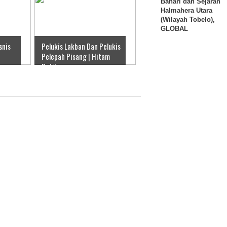
Bahari dan Sejarah
Halmahera Utara
(Wilayah Tobelo),
GLOBAL
snis
Pelukis Lakban Dan Pelukis
Pelepah Pisang | Hitam
Putih