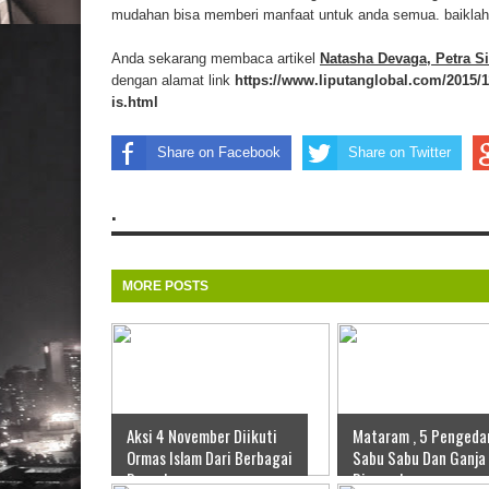
mudahan bisa memberi manfaat untuk anda semua. baiklah, 
Anda sekarang membaca artikel
Natasha Devaga, Petra Si
dengan alamat link
https://www.liputanglobal.com/2015/
is.html
Share on Facebook
Share on Twitter
.
MORE POSTS
Aksi 4 November Diikuti
Mataram , 5 Pengeda
Ormas Islam Dari Berbagai
Sabu Sabu Dan Ganja
Daerah
Diamankan