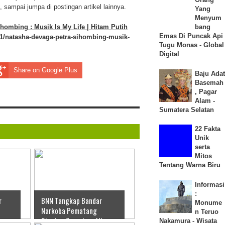
sampai jumpa di postingan artikel lainnya.
Yang
Menyum
bang
hombing : Musik Is My Life | Hitam Putih
Emas Di Puncak Api
11/natasha-devaga-petra-sihombing-musik-
Tugu Monas - Global
Digital
Share on Google Plus
Baju Adat
Basemah
, Pagar
Alam -
Sumatera Selatan
22 Fakta
Unik
serta
Mitos
Tentang Warna Biru
Informasi
:
r
BNN Tangkap Bandar
Monume
Narkoba Pematang
n Teruo
Siantar, Sumatera Utara
Nakamura - Wisata