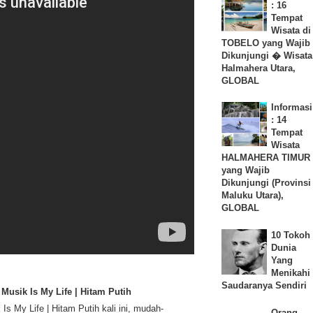
: 16
Tempat
Wisata di
TOBELO yang Wajib
Dikunjungi � Wisata
Halmahera Utara,
GLOBAL
Informasi
: 14
Tempat
Wisata
HALMAHERA TIMUR
yang Wajib
Dikunjungi (Provinsi
Maluku Utara),
GLOBAL
10 Tokoh
Dunia
Yang
Menikahi
Saudaranya Sendiri
Musik Is My Life | Hitam Putih
s My Life | Hitam Putih kali ini, mudah-
Orang