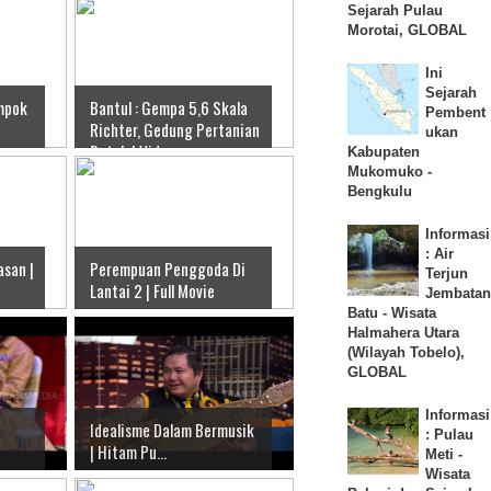
Sejarah Pulau
Morotai, GLOBAL
Ini
Sejarah
mpok
Bantul : Gempa 5,6 Skala
Pembent
Richter, Gedung Pertanian
ukan
Retak | Video
Kabupaten
Mukomuko -
Bengkulu
Informasi
: Air
san |
Perempuan Penggoda Di
Terjun
Lantai 2 | Full Movie
Jembatan
Batu - Wisata
Halmahera Utara
(Wilayah Tobelo),
GLOBAL
Informasi
Idealisme Dalam Bermusik
: Pulau
| Hitam Pu...
Meti -
Wisata