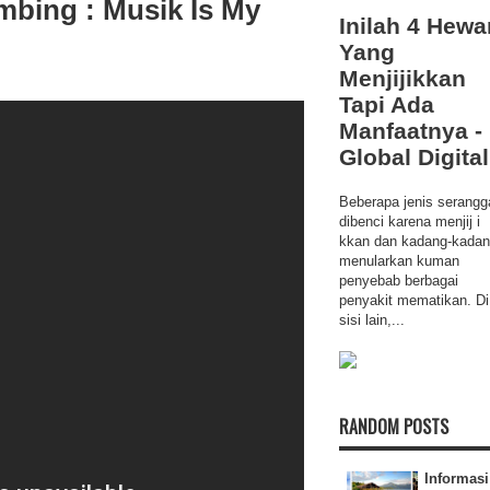
mbing : Musik Is My
Inilah 4 Hewa
Yang
Menjijikkan
Tapi Ada
Manfaatnya -
Global Digital
Beberapa jenis serangg
dibenci karena menjij i
kkan dan kadang-kada
menularkan kuman
penyebab berbagai
penyakit mematikan. Di
sisi lain,...
RANDOM POSTS
Informasi