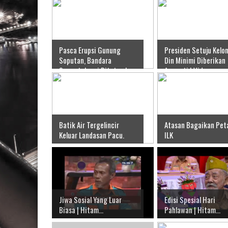
Pasca Erupsi Gunung
Presiden Setuju Kelo
Soputan, Bandara
Din Minimi Diberikan
Samratulangi Ditutup |
Amnesti | Video
Video
Batik Air Tergelincir
Atasan Bagaikan Peta
Keluar Landasan Pacu.
ILK
Jiwa Sosial Yang Luar
Edisi Spesial Hari
Biasa | Hitam...
Pahlawan | Hitam...