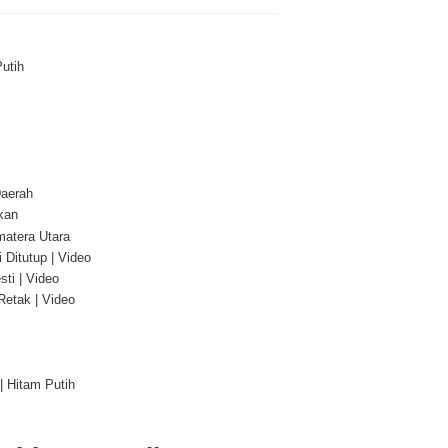
utih
Daerah
kan
atera Utara
Ditutup | Video
ti | Video
Retak | Video
| Hitam Putih