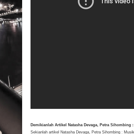
Demikianlah Artikel Natasha Devaga, Petra Sihombing : 
Sekianlah artikel Natasha Devaga, Petra Sihombing : Musik I