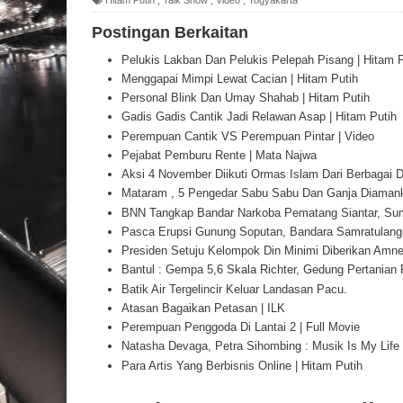
Postingan Berkaitan
Pelukis Lakban Dan Pelukis Pelepah Pisang | Hitam P
Menggapai Mimpi Lewat Cacian | Hitam Putih
Personal Blink Dan Umay Shahab | Hitam Putih
Gadis Gadis Cantik Jadi Relawan Asap | Hitam Putih
Perempuan Cantik VS Perempuan Pintar | Video
Pejabat Pemburu Rente | Mata Najwa
Aksi 4 November Diikuti Ormas Islam Dari Berbagai 
Mataram , 5 Pengedar Sabu Sabu Dan Ganja Diaman
BNN Tangkap Bandar Narkoba Pematang Siantar, Sum
Pasca Erupsi Gunung Soputan, Bandara Samratulangi 
Presiden Setuju Kelompok Din Minimi Diberikan Amnes
Bantul : Gempa 5,6 Skala Richter, Gedung Pertanian 
Batik Air Tergelincir Keluar Landasan Pacu.
Atasan Bagaikan Petasan | ILK
Perempuan Penggoda Di Lantai 2 | Full Movie
Natasha Devaga, Petra Sihombing : Musik Is My Life 
Para Artis Yang Berbisnis Online | Hitam Putih