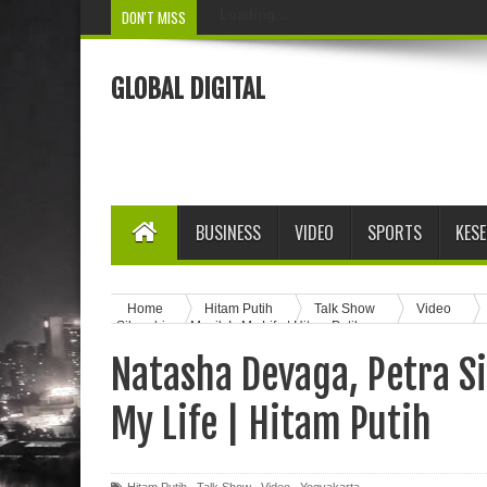
DON'T MISS
Loading...
GLOBAL DIGITAL
BUSINESS
VIDEO
SPORTS
KES
Home
Hitam Putih
Talk Show
Video
Sihombing : Musik Is My Life | Hitam Putih
Natasha Devaga, Petra S
My Life | Hitam Putih
Hitam Putih
,
Talk Show
,
Video
,
Yogyakarta