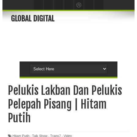
GLOBAL DIGITAL
Pelukis Lakban Dan Pelukis
Pelepah Pisang | Hitam
Putih
Hitam Putih
,
Talk Show
,
Trans7
,
Video