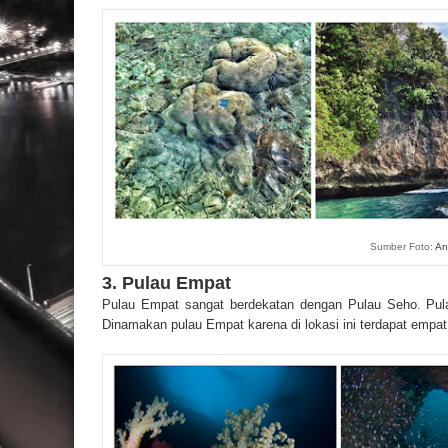
Sumber Foto:
An
3. Pulau Empat
Pulau Empat sangat berdekatan dengan Pulau Seho. Pu
Dinamakan pulau Empat karena di lokasi ini terdapat empa