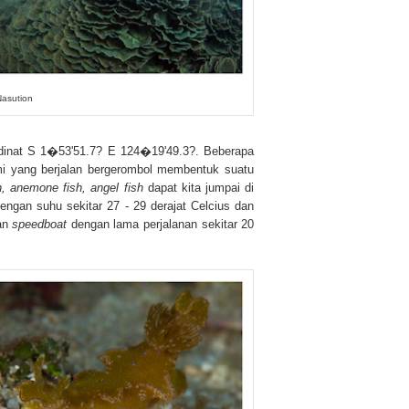
asution
dinat
S 1�53'51.7? E 124�19'49.3?. Beberapa
umi yang berjalan bergerombol membentuk suatu
sh, anemone fish, angel fish
dapat kita jumpai di
dengan suhu sekitar 27 - 29 derajat Celcius dan
an
speedboat
dengan lama perjalanan
sekitar 20