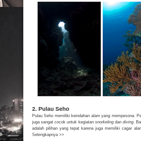
2. Pulau Seho
Pulau Seho memiliki keindahan alam yang mempesona. Per
juga sangat cocok untuk kegiatan
snorkeling
dan
diving
. B
adalah pilihan yang tepat karena juga memiliki cagar al
Selengkapnya >>