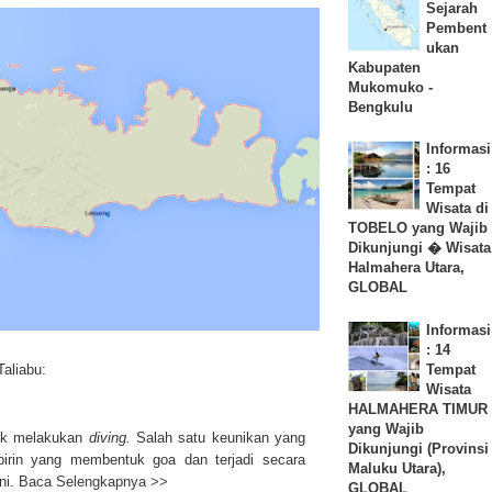
Sejarah
Pembent
ukan
Kabupaten
Mukomuko -
Bengkulu
Informasi
: 16
Tempat
Wisata di
TOBELO yang Wajib
Dikunjungi � Wisata
Halmahera Utara,
GLOBAL
Informasi
: 14
aliabu:
Tempat
Wisata
HALMAHERA TIMUR
yang Wajib
tuk melakukan
diving.
Salah satu keunikan yang
Dikunjungi (Provinsi
labirin yang membentuk goa dan terjadi secara
Maluku Utara),
ni.
Baca Selengkapnya >>
GLOBAL