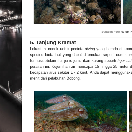
Sumber: Foto
Rukun N
5. Tanjung Kramat
Lokasi ini cocok untuk pecinta
diving
yang berada di koor
spesies biota laut yang dapat ditemukan seperti cumi-c
formasi. Selain itu, jenis-jenis ikan karang seperti
tiger fi
perairan ini. Kejernihan air mencapai 15 hingga 25 meter 
kecapatan arus sekitar 1 - 2 knot.
Anda dapat menggunak
menit dari pelabuhan Bobong.