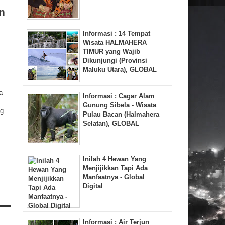
n
Informasi : 14 Tempat
Wisata HALMAHERA
TIMUR yang Wajib
Dikunjungi (Provinsi
Maluku Utara), GLOBAL
a
Informasi : Cagar Alam
Gunung Sibela - Wisata
ng
Pulau Bacan (Halmahera
Selatan), GLOBAL
Inilah 4 Hewan Yang
Menjijikkan Tapi Ada
Manfaatnya - Global
Digital
Informasi : Air Terjun