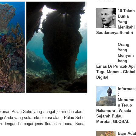
10 Tokoh
Dunia
Yang
Menikahi
Saudaranya Sendiri
Orang
Yang
Menyum
bang
Emas Di Puncak Api
Tugu Monas - Global
Digital
Informasi
:
Monume
n Teruo
Nakamura - Wisata
airan Pulau Seho yang sangat jernih dan alami
Sejarah Pulau
agi Anda yang suka eksplorasi alam, Pulau Seho
Morotai, GLOBAL
am dengan berbagai jenis flora dan fauna.
Baca
Baju Adat