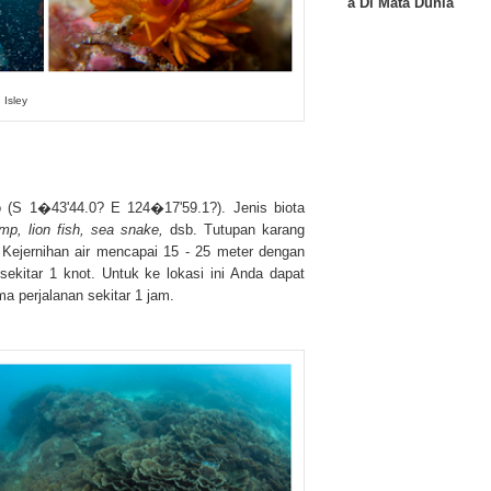
a Di Mata Dunia
 Isley
 (
S 1�43'44.0? E 124�17'59.1?). Jenis biota
imp, lion fish, sea snake,
dsb. Tutupan karang
 Kejernihan air mencapai 15 - 25 meter dengan
sekitar 1 knot. Untuk ke lokasi ini Anda dapat
a perjalanan sekitar 1 jam.