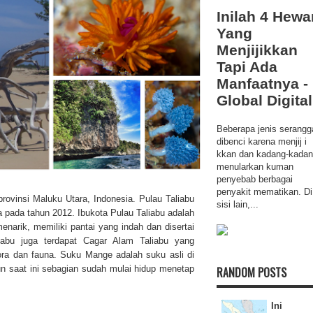
Inilah 4 Hewa
Yang
Menjijikkan
Tapi Ada
Manfaatnya -
Global Digital
Beberapa jenis serangg
dibenci karena menjij i
kkan dan kadang-kada
menularkan kuman
penyebab berbagai
penyakit mematikan. Di
provinsi
Maluku Utara
, Indonesia. Pulau Taliabu
sisi lain,...
pada tahun 2012. Ibukota Pulau Taliabu adalah
enarik, memiliki pantai yang indah dan disertai
abu juga terdapat Cagar Alam Taliabu yang
ora dan fauna. Suku Mange adalah suku asli di
n saat ini sebagian sudah mulai hidup menetap
RANDOM POSTS
Ini