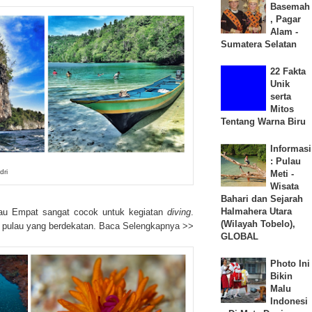
Basemah
, Pagar
Alam -
Sumatera Selatan
22 Fakta
Unik
serta
Mitos
Tentang Warna Biru
Informasi
: Pulau
dri
Meti -
Wisata
Bahari dan Sejarah
Halmahera Utara
lau Empat sangat cocok untuk kegiatan
diving
.
(Wilayah Tobelo),
t pulau yang berdekatan.
Baca Selengkapnya >>
GLOBAL
Photo Ini
Bikin
Malu
Indonesi