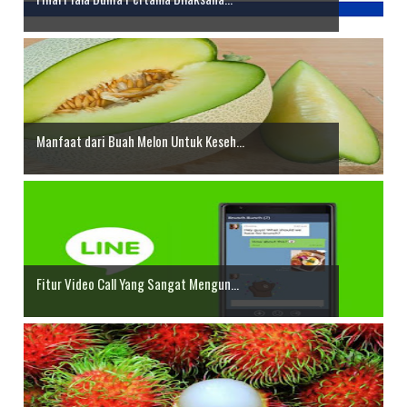
Manfaat dari Buah Melon Untuk Keseh...
Fitur Video Call Yang Sangat Mengun...