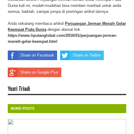
Dunia kali ini, mudah-mudahan bisa memberi manfaat untuk anda
semua. baiklah, sampai jumpa di postingan artikel lainnya.
Anda sekarang membaca artikel
Perjuangan Jerman Meraih Gelar
Keempat Piala Dunia
dengan alamat link
https://www.liputanglobal.com/2016/01/perjuangan-jerman-
meraih-gelar-keempat.html
Share on Facebook
Share on Twitter
Share on Google Plus
Yusri Triadi
MORE POSTS