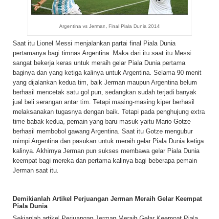
Argentina vs Jerman, Final Piala Dunia 2014
Saat itu Lionel Messi menjalankan partai final Piala Dunia
pertamanya bagi timnas Argentina. Maka dari itu saat itu Messi
sangat bekerja keras untuk meraih gelar Piala Dunia pertama
baginya dan yang ketiga kalinya untuk Argentina. Selama 90 menit
yang dijalankan kedua tim, baik Jerman maupun Argentina belum
berhasil mencetak satu gol pun, sedangkan sudah terjadi banyak
jual beli serangan antar tim. Tetapi masing-masing kiper berhasil
melaksanakan tugasnya dengan baik. Tetapi pada penghujung extra
time babak kedua, pemain yang baru masuk yaitu Mario Gotze
berhasil membobol gawang Argentina. Saat itu Gotze mengubur
mimpi Argentina dan pasukan untuk meraih gelar Piala Dunia ketiga
kalinya. Akhirnya Jerman pun sukses membawa gelar Piala Dunia
keempat bagi mereka dan pertama kalinya bagi beberapa pemain
Jerman saat itu.
Demikianlah Artikel Perjuangan Jerman Meraih Gelar Keempat
Piala Dunia
Sekianlah artikel Perjuangan Jerman Meraih Gelar Keempat Piala