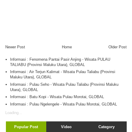
Newer Post
Home
Older Post
Informasi : Fenomena Pantai Pasir Anjing - Wisata PULAU
TALIABU (Provinsi Maluku Utara), GLOBAL
Informasi : Air Terjun Kalimat - Wisata Pulau Taliabu (Provinsi
Maluku Utara), GLOBAL
Informasi : Pulau Seho - Wisata Pulau Taliabu (Provinsi Maluku
Utara), GLOBAL
Informasi : Batu Kopi - Wisata Pulau Morotai, GLOBAL
Informasi : Pulau Ngelengele - Wisata Pulau Morotai, GLOBAL
Loading...
Popular Post
Video
Category