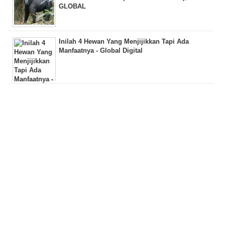
GLOBAL
Inilah 4 Hewan Yang Menjijikkan Tapi Ada
Manfaatnya - Global Digital