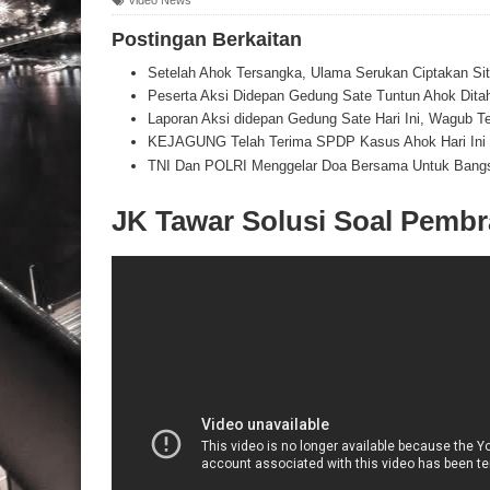
Postingan Berkaitan
Setelah Ahok Tersangka, Ulama Serukan Ciptakan Sit
Peserta Aksi Didepan Gedung Sate Tuntun Ahok Dita
Laporan Aksi didepan Gedung Sate Hari Ini, Wagub 
KEJAGUNG Telah Terima SPDP Kasus Ahok Hari Ini
TNI Dan POLRI Menggelar Doa Bersama Untuk Bang
JK Tawar Solusi Soal Pembr