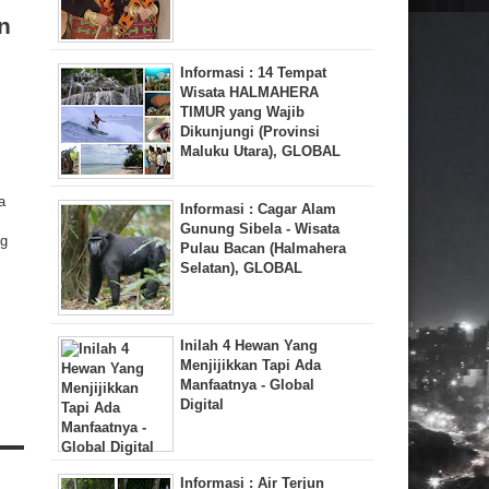
n
Informasi : 14 Tempat
Wisata HALMAHERA
TIMUR yang Wajib
Dikunjungi (Provinsi
Maluku Utara), GLOBAL
a
Informasi : Cagar Alam
Gunung Sibela - Wisata
ng
Pulau Bacan (Halmahera
Selatan), GLOBAL
Inilah 4 Hewan Yang
Menjijikkan Tapi Ada
Manfaatnya - Global
Digital
Informasi : Air Terjun