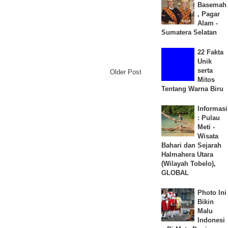
Basemah
, Pagar
Alam -
Sumatera Selatan
22 Fakta
Unik
serta
Older Post
Mitos
Tentang Warna Biru
Informasi
: Pulau
Meti -
Wisata
Bahari dan Sejarah
Halmahera Utara
(Wilayah Tobelo),
GLOBAL
Photo Ini
Bikin
Malu
Indonesi