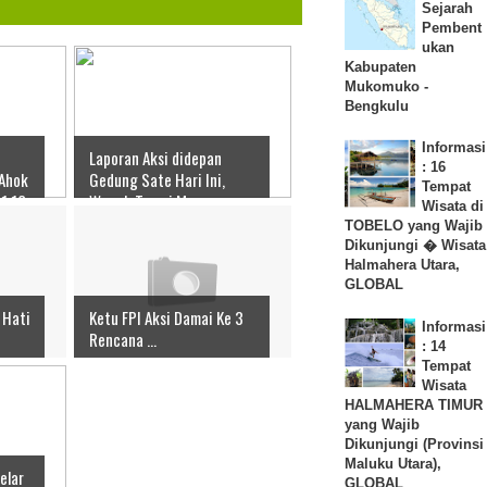
Sejarah
Pembent
ukan
Kabupaten
Mukomuko -
Bengkulu
Informasi
Laporan Aksi didepan
: 16
Ahok
Gedung Sate Hari Ini,
Tempat
1 16
Wagub Temui Massa
Wisata di
TOBELO yang Wajib
Dikunjungi � Wisata
Halmahera Utara,
GLOBAL
 Hati
Ketu FPI Aksi Damai Ke 3
Informasi
Rencana ...
: 14
Tempat
Wisata
HALMAHERA TIMUR
yang Wajib
Dikunjungi (Provinsi
Maluku Utara),
elar
GLOBAL