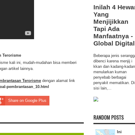
Inilah 4 Hewa
Yang
Menjijikkan
Tapi Ada
Manfaatnya -
Global Digital
n Terorisme
Beberapa jenis serangg
dibenci karena menjij i
risme kali ini, mudah-mudahan bisa memberi
kkan dan kadang-kada
an artikel lainnya.
menularkan kuman
penyebab berbagai
embrantasan Terorisme
dengan alamat link
penyakit mematikan. Di
-soal-pembrantasan_10.html
sisi lain,...
Share on Google Plus
RANDOM POSTS
Ini