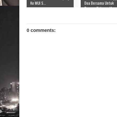
Ke MUI S...
Doa Bersama Untuk
Bangsa Didepan Mon
0 comments: