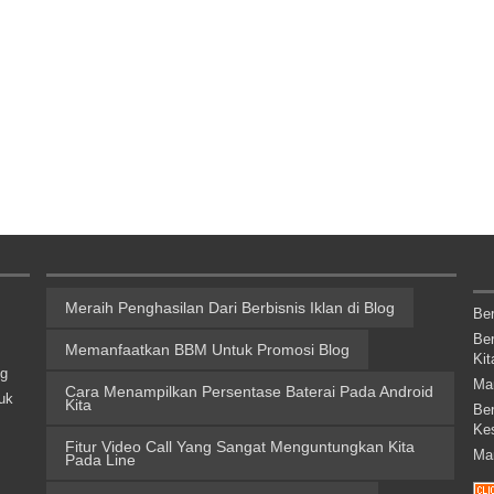
Meraih Penghasilan Dari Berbisnis Iklan di Blog
Be
Be
Memanfaatkan BBM Untuk Promosi Blog
Kit
ng
Ma
Cara Menampilkan Persentase Baterai Pada Android
uk
Kita
Be
Ke
Fitur Video Call Yang Sangat Menguntungkan Kita
Ma
Pada Line