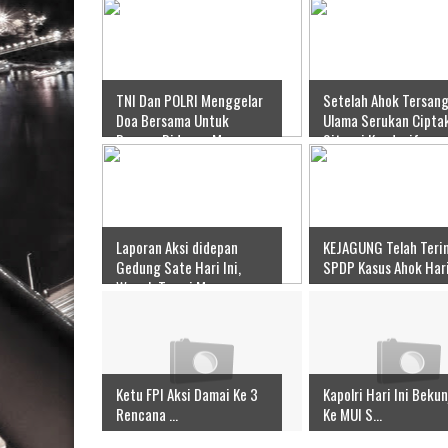
TNI Dan POLRI Menggelar
Setelah Ahok Tersang
Doa Bersama Untuk
Ulama Serukan Cipta
Bangsa Didepan Monas
Situasi Kondusif
Laporan Aksi didepan
KEJAGUNG Telah Teri
Gedung Sate Hari Ini,
SPDP Kasus Ahok Hari
Wagub Temui Massa
Ketu FPI Aksi Damai Ke 3
Kapolri Hari Ini Beku
Rencana ...
Ke MUI S...