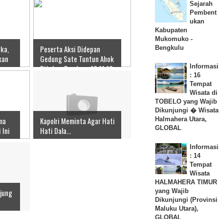
Sejarah
Pembent
ukan
Kabupaten
Mukomuko -
ka,
Peserta Aksi Didepan
Bengkulu
kan
Gedung Sate Tuntun Ahok
Informasi
Ditahan Bandung 18 11 16
: 16
Tempat
Wisata di
TOBELO yang Wajib
Dikunjungi � Wisata
ma
Kapolri Meminta Agar Hati
Halmahera Utara,
GLOBAL
 Ini
Hati Dala...
Informasi
: 14
Tempat
Wisata
HALMAHERA TIMUR
yang Wajib
njung
Dikunjungi (Provinsi
Maluku Utara),
GLOBAL