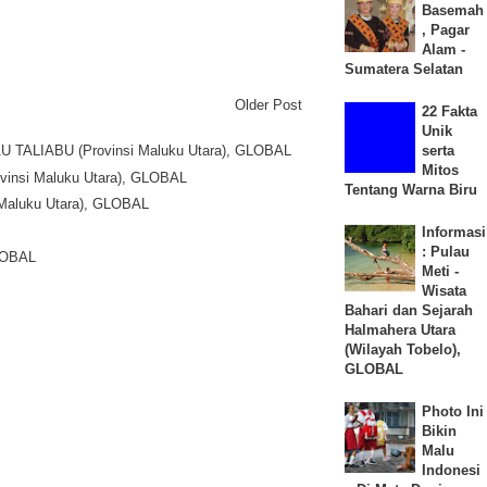
Basemah
, Pagar
Alam -
Sumatera Selatan
Older Post
22 Fakta
Unik
serta
LAU TALIABU (Provinsi Maluku Utara), GLOBAL
Mitos
Provinsi Maluku Utara), GLOBAL
Tentang Warna Biru
i Maluku Utara), GLOBAL
Informasi
: Pulau
GLOBAL
Meti -
Wisata
Bahari dan Sejarah
Halmahera Utara
(Wilayah Tobelo),
GLOBAL
Photo Ini
Bikin
Malu
Indonesi