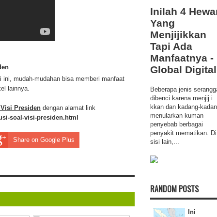
Inilah 4 Hewa
Yang
Menjijikkan
Tapi Ada
Manfaatnya -
den
Global Digital
ali ini, mudah-mudahan bisa memberi manfaat
el lainnya.
Beberapa jenis serangg
dibenci karena menjij i
kkan dan kadang-kada
 Visi Presiden
dengan alamat link
menularkan kuman
si-soal-visi-presiden.html
penyebab berbagai
penyakit mematikan. Di
Share on Google Plus
sisi lain,...
RANDOM POSTS
Ini