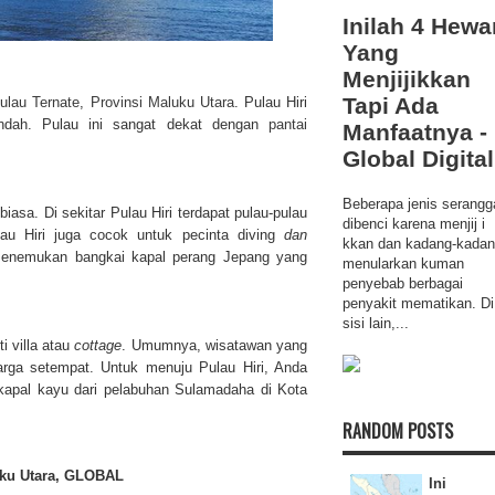
Inilah 4 Hewa
Yang
Menjijikkan
Tapi Ada
ulau Ternate
,
Provinsi Maluku Utara
. Pulau Hiri
indah. Pulau ini sangat dekat dengan
pantai
Manfaatnya -
Global Digital
Beberapa jenis serangg
iasa. Di sekitar Pulau Hiri terdapat pulau-pulau
dibenci karena menjij i
u Hiri juga cocok untuk pecinta diving
dan
kkan dan kadang-kada
menemukan bangkai kapal perang Jepang yang
menularkan kuman
penyebab berbagai
penyakit mematikan. Di
sisi lain,...
i villa atau
cottage
. Umumnya, wisatawan yang
arga setempat. Untuk menuju Pulau Hiri, A
nda
kapal kayu dari
pelabuhan Sulamadaha di Kota
RANDOM POSTS
luku Utara, GLOBAL
Ini