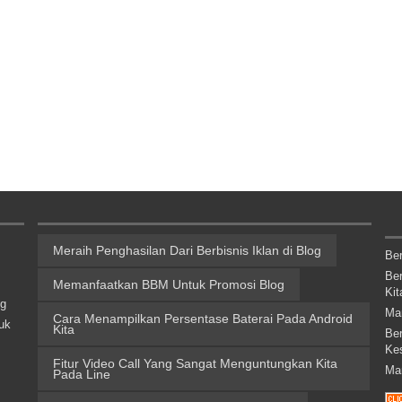
Meraih Penghasilan Dari Berbisnis Iklan di Blog
Be
Be
Memanfaatkan BBM Untuk Promosi Blog
Kit
ng
Ma
Cara Menampilkan Persentase Baterai Pada Android
uk
Kita
Be
Ke
Fitur Video Call Yang Sangat Menguntungkan Kita
Ma
Pada Line