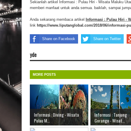
Sekianlah artikel Informasi : Pulau Hiri - Wisata Maluku U
memberi manfaat untuk anda semua. baiklah, sampai jumpa d
Anda sekarang membaca artikel
Informasi : Pulau Hiri 
link
https://www.liputanglobal.com/2018/06/informasi-pu
Share on Facebook
Share on Twitter
yde
MORE POSTS
Informasi : Diving - Wisata
Informasi : Tanjung
Pulau M...
Gorango - Wisat...