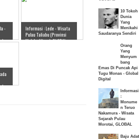
10 Tokoh
Dunia
Yang
la -
Informasi : Lede - Wisata
Menikahi
Saudaranya Sendiri
Pulau Taliabu (Provinsi
a),
Maluku Utara), GLOBAL
Orang
Yang
Menyum
bang
Emas Di Puncak Api
mada
Tugu Monas - Global
Digital
luku
Informasi
:
Monume
n Teruo
Nakamura - Wisata
Sejarah Pulau
Morotai, GLOBAL
Baju Adat