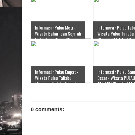
Informasi : Pulau Meti -
Informasi : Pulau Tabi
Wisata Bahari dan Sejarah
Wisata Pulau Taliabu
Halmahera Utara (Wilayah
(Provinsi Maluku Utar
Tobelo), GLOBAL
GLOBAL
Informasi : Pulau Empat -
Informasi : Pulau Sa
Wisata Pulau Taliabu
Besar - Wisata PULAU
(Provinsi Maluku Utara),
TALIABU (Provinsi Ma
GLOBAL
Utara), GLOBAL
0 comments: