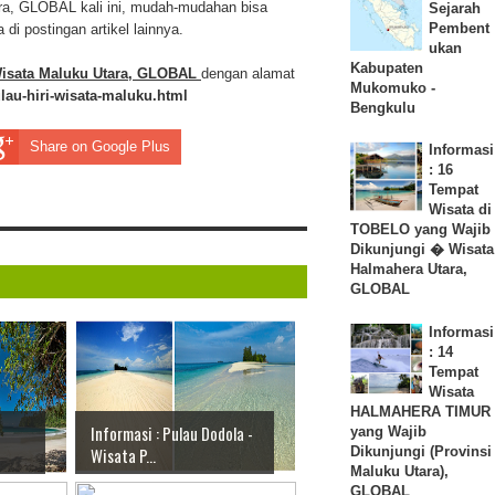
tara, GLOBAL kali ini, mudah-mudahan bisa
Sejarah
Pembent
i postingan artikel lainnya.
ukan
Kabupaten
- Wisata Maluku Utara, GLOBAL
dengan alamat
Mukomuko -
lau-hiri-wisata-maluku.html
Bengkulu
Share on Google Plus
Informasi
: 16
Tempat
Wisata di
TOBELO yang Wajib
Dikunjungi � Wisata
Halmahera Utara,
GLOBAL
Informasi
: 14
Tempat
Wisata
HALMAHERA TIMUR
Informasi : Pulau Dodola -
yang Wajib
Dikunjungi (Provinsi
Wisata P...
Maluku Utara),
GLOBAL