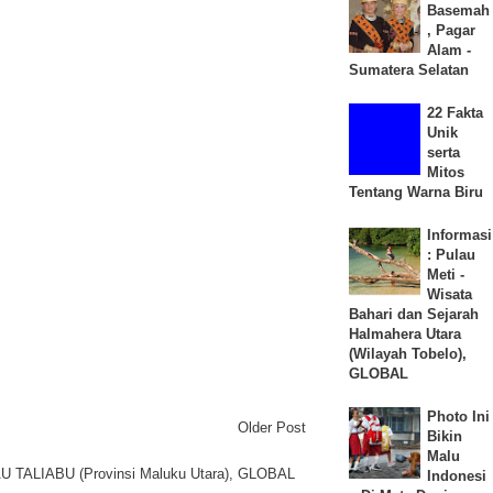
Basemah
, Pagar
Alam -
Sumatera Selatan
22 Fakta
Unik
serta
Mitos
Tentang Warna Biru
Informasi
: Pulau
Meti -
Wisata
Bahari dan Sejarah
Halmahera Utara
(Wilayah Tobelo),
GLOBAL
Photo Ini
Older Post
Bikin
Malu
LAU TALIABU (Provinsi Maluku Utara), GLOBAL
Indonesi