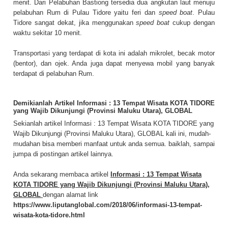
menit.
Dari Pelabuhan Bastiong tersedia dua angkutan laut menuju
pelabuhan Rum di Pulau Tidore yaitu feri dan
speed boat
. Pulau
Tidore sangat dekat, jika menggunakan
speed boat
cukup dengan
waktu sekitar 10 menit.
Transportasi yang terdapat di kota ini adalah mikrolet, becak motor
(bentor), dan ojek. Anda juga dapat menyewa mobil yang banyak
terdapat di pelabuhan Rum.
Demikianlah Artikel Informasi : 13 Tempat Wisata KOTA TIDORE
yang Wajib Dikunjungi (Provinsi Maluku Utara), GLOBAL
Sekianlah artikel Informasi : 13 Tempat Wisata KOTA TIDORE yang
Wajib Dikunjungi (Provinsi Maluku Utara), GLOBAL kali ini, mudah-
mudahan bisa memberi manfaat untuk anda semua. baiklah, sampai
jumpa di postingan artikel lainnya.
Anda sekarang membaca artikel
Informasi : 13 Tempat Wisata
KOTA TIDORE yang Wajib Dikunjungi (Provinsi Maluku Utara),
GLOBAL
dengan alamat link
https://www.liputanglobal.com/2018/06/informasi-13-tempat-
wisata-kota-tidore.html