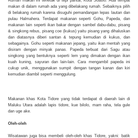
Rumah makan ini terletak di tepi pantai, Kota Soasio. Ada tempat
makan di dalam rumah ada yang dibelakang rumah. Sebaiknya pilih
di belakang rumah karena disuguhi pemandangan lepas lautan dan
pulau Halmahera. Terdapat makanan seperti Gohu, Papeda, dan
makanan lain seperti ikan bakar dengan sambel dabu-dabu, pisang
& singkong rebus, pisang coe (kukus) yaitu pisang yang dihaluskan
dan diatasnya diberi santan & tepung kemudian di kukus, dan
sebagainya. Gohu seperti makanan jepang, yaitu ikan mentah yang
disiram dengan minyak panas. Papeda terbuat dari Sagu atau
singkong yang bentuknya seperti lem yang dimakan dengan ikan
kuah kuning, sayuran dan lain-lain. Cara mengambil papeda ini
cukup unik, menggunakan sumpit dengan tangan kanan dan kiri
kemudian diambil seperti menggulung.
Makanan khas Kota Tidore yang tidak terdapat di daerah lain di
Maluku Utara adalah lapis tidore, kue bilolo, mam raha, tela gule
dan uge ake.
Oleh-oleh
Wisatawan juga bisa membeli oleh-oleh khas Tidore, yakni: batik